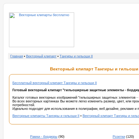
о нас
услу
Главная
•
Векторный клипарт
•
Тангиры и гильоши II
Векторный клипарт Тангиры и гильоши I
Бесплатный векторный клипарт Тангиры и гильоши II
Готовый векторный клипарт "гильоширные защитные элементы - бордюры
Каталог готовых векторных изображений "гильоширных защитных элементов - б
Во всех векторных картинках Вы можете легко изменить размер, цвет, или пр
потребностей.
Идеально подходят для использования в полиграфии, веб дизайне, рекламе и п
Векторные клипарты Тангиры и гильоши II
•
Векторный клипарт Тангиры и гильо
Рамки - бордюры
(90)
Розетки
(120)