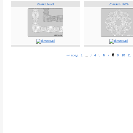
Рамка №24
Розетка №24
8
<< пред
1
...
3
4
5
6
7
9
10
11