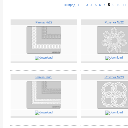
8
<< пред
1
...
3
4
5
6
7
9
10
11
Рамка №22
Розетка №22
Рамка №23
Розетка №23