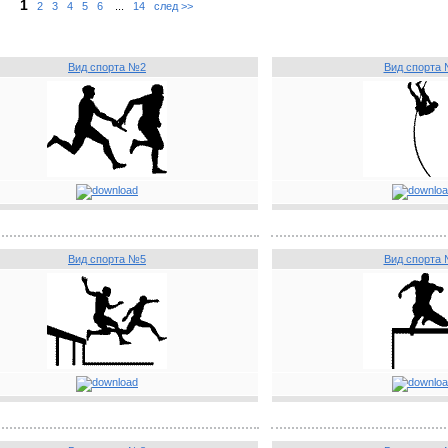
1
2
3
4
5
6
...
14
след >>
Вид спорта №2
Вид спорта
Вид спорта №5
Вид спорта