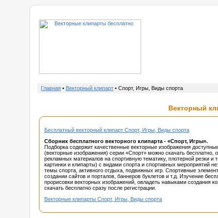
о нас
Главная
•
Векторный клипарт
• Спорт, Игры, Виды спорта
Векторный кли
Бесплатный векторный клипарт Спорт, Игры, Виды спорта
Сборник бесплатного векторного клипарта - «Спорт, Игры».
Подборка содержит качественные векторные изображения доступные 
(векторные изображения) серии «Спорт» можно скачать бесплатно, о
рекламных материалов на спортивную тематику, плотерной резки и 
картинки и клипарты) с видами спорта и спортивных мероприятий н
темы спорта, активного отдыха, подвижных игр. Спортивные элемен
создании сайтов и порталов, баннеров буклетов и т.д. Изучение б
прорисовки векторных изображений, овладеть навыками создания ко
скачать бесплатно сразу после регистрации.
Векторные клипарты Спорт, Игры, Виды спорта