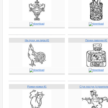
Ни пуха, ни пера #1
Печки-лавочки #1
Рожки-ножки #1
Стук постук (строители