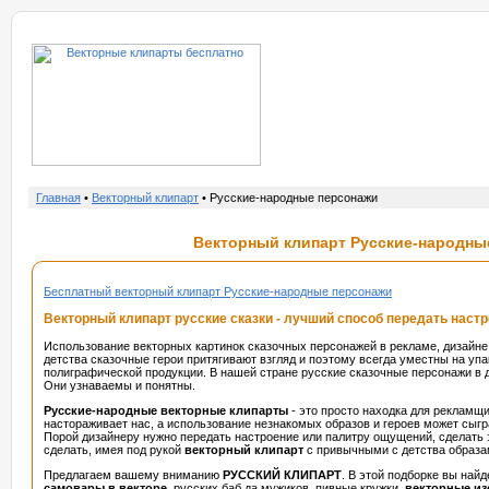
о нас
услу
Главная
•
Векторный клипарт
• Русские-народные персонажи
Векторный клипарт Русские-народны
Бесплатный векторный клипарт Русские-народные персонажи
Векторный клипарт русские сказки - лучший способ передать настр
Использование векторных картинок сказочных персонажей в рекламе, дизайне 
детства сказочные герои притягивают взгляд и поэтому всегда уместны на уп
полиграфической продукции. В нашей стране русские сказочные персонажи в 
Они узнаваемы и понятны.
Русские-народные векторные клипарты
- это просто находка для рекламщи
настораживает нас, а использование незнакомых образов и героев может сыгр
Порой дизайнеру нужно передать настроение или палитру ощущений, сделать э
сделать, имея под рукой
векторный клипарт
с привычными с детства образ
Предлагаем вашему вниманию
РУССКИЙ КЛИПАРТ
. В этой подборке вы най
самовары в векторе
, русских баб да мужиков, пивные кружки,
векторные из