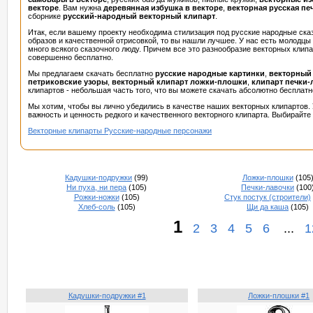
векторе
. Вам нужна
деревянная избушка в векторе
,
векторная русская пе
сборнике
русский-народный векторный клипарт
.
Итак, если вашему проекту необходима стилизация под русские народные ск
образов и качественной отрисовкой, то вы нашли лучшее. У нас есть молодцы 
много всякого сказочного люду. Причем все это разнообразие векторных клип
совершенно бесплатно.
Мы предлагаем скачать бесплатно
русские народные картинки
,
векторный 
петриковские узоры
,
векторный клипарт ложки-плошки
,
клипарт печки-
клипартов - небольшая часть того, что вы можете скачать абсолютно бесплатн
Мы хотим, чтобы вы лично убедились в качестве наших векторных клипартов.
важность и ценность редкого и качественного векторного клипарта. Выбирайте
Векторные клипарты Русские-народные персонажи
Кадушки-подружки
(99)
Ложки-плошки
(105
Ни пуха, ни пера
(105)
Печки-лавочки
(100
Рожки-ножки
(105)
Стук постук (строители)
Хлеб-соль
(105)
Щи да каша
(105)
1
2
3
4
5
6
...
1
Кадушки-подружки #1
Ложки-плошки #1