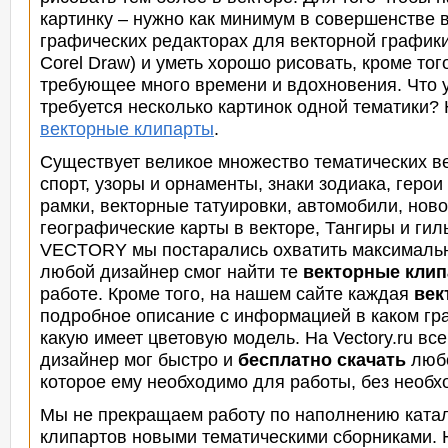
картинку – нужно как минимум в совершенстве 
графических редакторах для векторной графики (
Corel Draw) и уметь хорошо рисовать, кроме тог
требующее много времени и вдохновения. Что уж
требуется несколько картинок одной тематики?
векторные клипарты
.
Существует великое множество тематических ве
спорт, узоры и орнаменты, знаки зодиака, гер
рамки, векторные татуировки, автомобили, ново
географические карты в векторе, Тангиры и гиль
VECTORY мы постарались охватить максимально
любой дизайнер смог
найти те
векторные кли
работе. Кроме того, на нашем сайте каждая
век
подробное описание с информацией в каком гра
какую имеет цветовую модель. На Vectory.ru вс
дизайнер мог быстро и
бесплатно скачать
люб
которое ему необходимо для работы, без необх
Мы не прекращаем работу по наполнению ката
клипартов новыми тематическими сборниками. Н