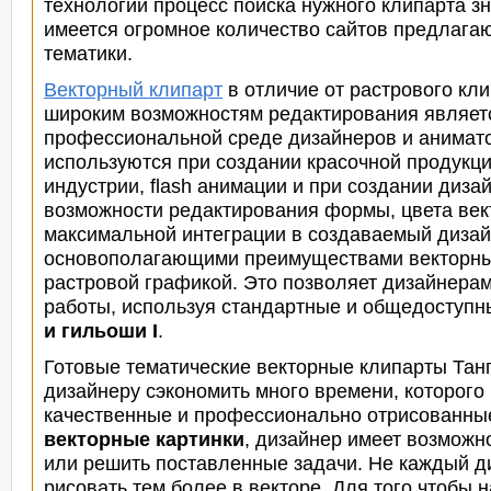
технологий процесс поиска нужного клипарта зн
имеется огромное количество сайтов предлага
тематики.
Векторный клипарт
в отличие от растрового кли
широким возможностям редактирования являет
профессиональной среде дизайнеров и анимат
используются
при создании красочной продукц
индустрии, flash анимации и при создании диза
возможности редактирования формы, цвета век
максимальной интеграции в создаваемый дизайн
основополагающими преимуществами векторных
растровой графикой. Это позволяет дизайнерам
работы, используя стандартные и общедоступ
и гильоши I
.
Готовые тематические векторные клипарты Тан
дизайнеру сэкономить много времени, которого 
качественные и профессионально отрисованны
векторные картинки
, дизайнер имеет
возможно
или решить поставленные задачи. Не каждый ди
рисовать тем более в векторе. Для того чтобы