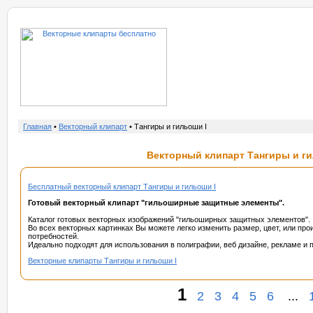
о нас
услу
Главная
•
Векторный клипарт
• Тангиры и гильоши I
Векторный клипарт Тангиры и ги
Бесплатный векторный клипарт Тангиры и гильоши I
Готовый векторный клипарт "гильоширные защитные элементы".
Каталог готовых векторных изображений "гильоширных защитных элементов".
Во всех векторных картинках Вы можете легко изменить размер, цвет, или пр
потребностей.
Идеально подходят для использования в полиграфии, веб дизайне, рекламе и п
Векторные клипарты Тангиры и гильоши I
1
2
3
4
5
6
...