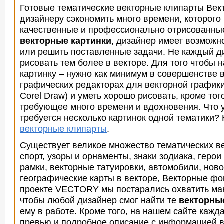
Готовые тематические векторные клипарты Ве
дизайнеру сэкономить много времени, которого 
качественные и профессионально отрисованны
векторные картинки
, дизайнер имеет
возможно
или решить поставленные задачи. Не каждый ди
рисовать тем более в векторе. Для того чтобы
картинку – нужно как минимум в совершенстве 
графических редакторах для векторной графики (
Corel Draw) и уметь хорошо рисовать, кроме тог
требующее много времени и вдохновения. Что уж
требуется несколько картинок одной тематики?
векторные клипарты
.
Существует великое множество тематических ве
спорт, узоры и орнаменты, знаки зодиака, гер
рамки, векторные татуировки, автомобили, ново
географические карты в векторе, Векторные фо
проекте VECTORY мы постарались охватить мак
чтобы любой дизайнер смог
найти те
векторны
ему в работе. Кроме того, на нашем сайте кажд
превью и подробное описание с информацией в