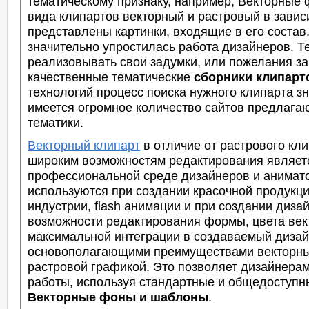
тематическому признаку, например, Векторные
вида клипартов векторный и растровый в завис
представлены картинки, входящие в его состав
значительно упростилась работа дизайнеров. Т
реализовывать свои задумки, или пожелания за
качественные тематические
сборники клипарт
технологий процесс поиска нужного клипарта зн
имеется огромное количество сайтов предлага
тематики.
Векторный клипарт
в отличие от растрового кли
широким возможностям редактирования являет
профессиональной среде дизайнеров и анимат
используются
при создании красочной продукц
индустрии, flash анимации и при создании диза
возможности редактирования формы, цвета век
максимальной интеграции в создаваемый дизайн
основополагающими преимуществами векторных
растровой графикой. Это позволяет дизайнерам
работы, используя стандартные и общедоступ
Векторные фоны и шаблоны
.