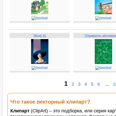
"Мода" #1
"Орнаменты, абстракци
1
2
3
4
5
6
...
1
Что такое векторный клипарт?
Клипарт
(ClipArt) – это подборка, или серия к