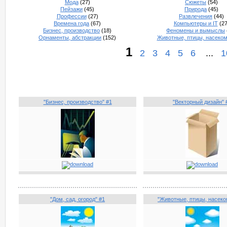
Мода
(27)
Сюжеты
(54)
Пейзажи
(45)
Природа
(45)
Профессии
(27)
Развлечения
(44)
Времена года
(67)
Компьютеры и IT
(27
Бизнес, производство
(18)
Феномены и вымыслы
Орнаменты, абстракции
(152)
Животные, птицы, насеко
1
2
3
4
5
6
...
1
"Бизнес, производство" #1
"Векторный дизайн" 
"Дом, сад, огород" #1
"Животные, птицы, насеко