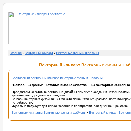
о нас
услу
Главная
•
Векторный клипарт
•
Векторные фоны и шаблоны
Векторный клипарт Векторные фоны и шабл
Бесплатный векторный клипарт Векторные фоны и шаблоны
"Векторные фоны" - Готовые высококачественные векторные фоновые 
Предлагаемые готовые векторные дизайны помогут в создании незабываемых
дизайна, находка для креативщиков!
Во всех векторных дизайнах Вы можете легко изменить размер, цвет, или про
потребностей.
Идеально подходят для использования в полиграфии, веб дизайне и рекламе.
Векторные клипарты Векторные фоны и шаблоны
•
Векторный клипарт Вектор