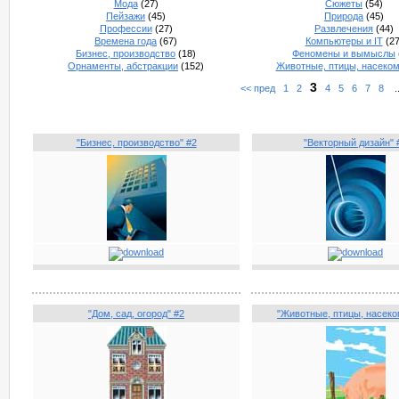
Мода
(27)
Сюжеты
(54)
Пейзажи
(45)
Природа
(45)
Профессии
(27)
Развлечения
(44)
Времена года
(67)
Компьютеры и IT
(27
Бизнес, производство
(18)
Феномены и вымыслы
Орнаменты, абстракции
(152)
Животные, птицы, насеко
3
<< пред
1
2
4
5
6
7
8
.
"Бизнес, производство" #2
"Векторный дизайн" 
"Дом, сад, огород" #2
"Животные, птицы, насеко