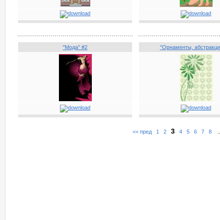
"Мода" #2
"Орнаменты, абстракци
3
<< пред
1
2
4
5
6
7
8
.