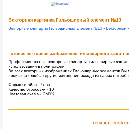
Векторная картинка Гильоширный элемент №13
Векторные клипарты Гильоширный элемент №13
•
Векторный 
Готовое векторное изображение гильоширного защитног
Профессиональные векторные клипарты "гильоширные защитн
использования в полиграфии.
Во всех векторных изображениях Гильоширных элементов Вы м
произвести любые другие изменения исходя из ваших потребн
Формат файла - *.eps
Качество отрисовки - 10
Цветовая схема - CMYK
ОСТАВЬТЕ СВОЙ О