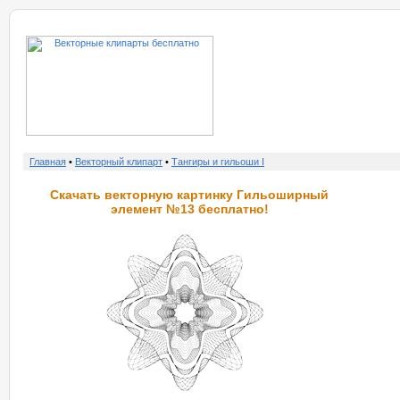
о нас
услу
Главная
•
Векторный клипарт
•
Тангиры и гильоши I
Скачать векторную картинку Гильоширный
элемент №13 бесплатно!