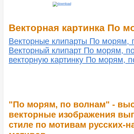
Векторная картинка По м
Векторные клипарты По морям, 
Векторный клипарт По морям, п
векторную картинку По морям, п
"По морям, по волнам" - в
векторные изображения вы
стиле по мотивам русских-н