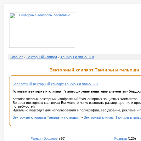
о нас
услу
Главная
•
Векторный клипарт
•
Тангиры и гильоши II
Векторный клипарт Тангиры и гильоши II
Бесплатный векторный клипарт Тангиры и гильоши II
Готовый векторный клипарт "гильоширные защитные элементы - бордюры
Каталог готовых векторных изображений "гильоширных защитных элементов - б
Во всех векторных картинках Вы можете легко изменить размер, цвет, или пр
потребностей.
Идеально подходят для использования в полиграфии, веб дизайне, рекламе и п
Векторные клипарты Тангиры и гильоши II
•
Векторный клипарт Тангиры и гильо
Рамки - бордюры
(90)
Розетки
(120)