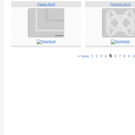
Рамка №15
Розетка №15
5
<< пред
1
2
3
4
6
7
8
9
1