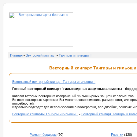
о нас
услу
Главная
•
Векторный клипарт
•
Тангиры и гильоши II
Векторный клипарт Тангиры и гильоши I
Бесплатный векторный клипарт Тангиры и гильоши II
Готовый векторный клипарт "гильоширные защитные элементы - бордюры
Каталог готовых векторных изображений "гильоширных защитных элементов - б
Во всех векторных картинках Вы можете легко изменить размер, цвет, или пр
потребностей.
Идеально подходят для использования в полиграфии, веб дизайне, рекламе и п
Векторные клипарты Тангиры и гильоши II
•
Векторный клипарт Тангиры и гильо
Рамки - бордюры
(90)
Розетки
(120)