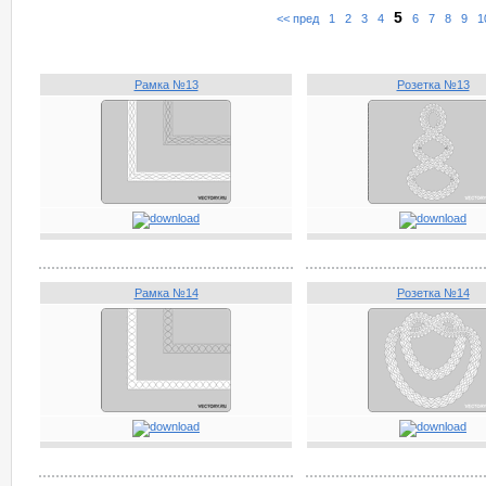
5
<< пред
1
2
3
4
6
7
8
9
1
Рамка №13
Розетка №13
Рамка №14
Розетка №14