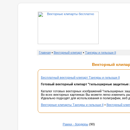
о нас
Главная
•
Векторный клипарт
•
Тангиры и гильоши II
Векторный клипарт
Бесплатный векторный клипарт Тангиры и гильоши II
Готовый векторный клипарт "гильоширные защитные эл
Каталог готовых векторных изображений "гильоширных защи
Во всех векторных картинках Вы можете легко изменить ра
Идеально подходят для использования в полиграфии, веб ди
Векторные клипарты Тангиры и гильоши II
•
Векторный клип
Рамки - бордюры
(90)