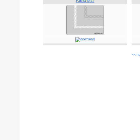
Рамка №12
<< п