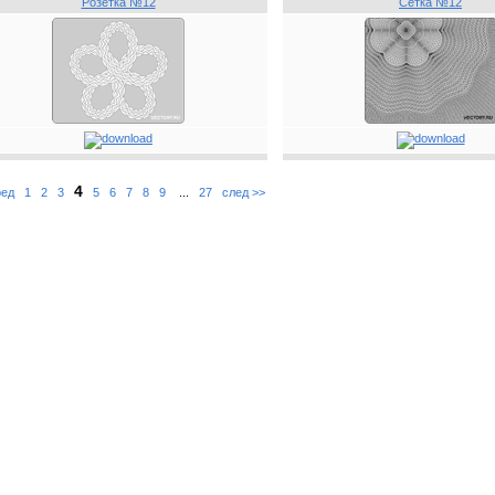
Розетка №12
Сетка №12
4
ред
1
2
3
5
6
7
8
9
...
27
след >>