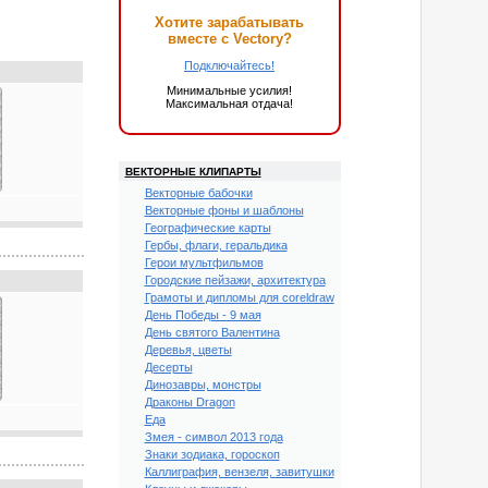
Хотите зарабатывать
вместе с Vectory?
Подключайтесь!
Минимальные усилия!
Максимальная отдача!
ВЕКТОРНЫЕ КЛИПАРТЫ
Векторные бабочки
Векторные фоны и шаблоны
Географические карты
Гербы, флаги, геральдика
Герои мультфильмов
Городские пейзажи, архитектура
Грамоты и дипломы для coreldraw
День Победы - 9 мая
День святого Валентина
Деревья, цветы
Десерты
Динозавры, монстры
Драконы Dragon
Еда
Змея - символ 2013 года
Знаки зодиака, гороскоп
Каллиграфия, вензеля, завитушки