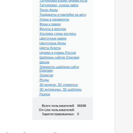
Татуировки кошки черные коты
Татуировки, эскизы tattoo
Техно фоны
Трафареты и наклейки на авто
Узоры и орнаменты
Фоны и рамки
Фрукты в векторе
Хохлома узоры роспись
Цветочные рамки
Цветочные фоны
Цветы букеты
Церкви и храмы России
Шаблоны сайтов Оригами
Школа
Элементы шаблона сайта
Оригами
Этикетки
Ягоды
3D модели, 3D элементы
3D интерьеры, 3D шаблоны
Разное
Всего пользователей:
96698
On-Line пользователей:
Зарегистрированных:
0