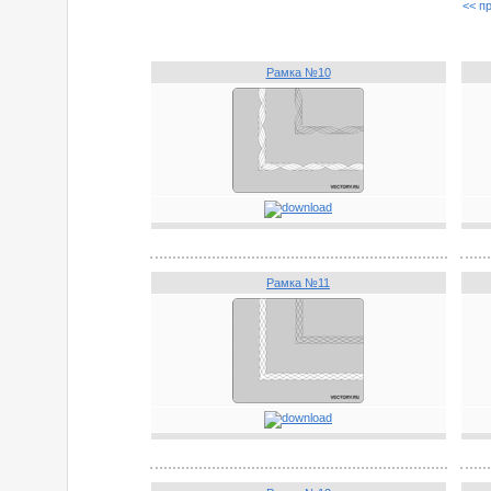
<< п
Рамка №10
Рамка №11