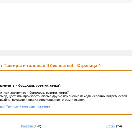
услуги
реклама
контакты
 Тангиры и гильоши II бесплатно! - Страница 4
ементы - бордюры, розетки, сетки".
тных элементов - бордюров, розеток, сеток".
змер, цвет, или произвести любые другие изменения исходя из ваших потребностей.
зайне, рекламе и при изготовлении пиктограм и иконок.
арт Тангиры и гильоши II скачать
Розетки
(120)
Сетки
(24)