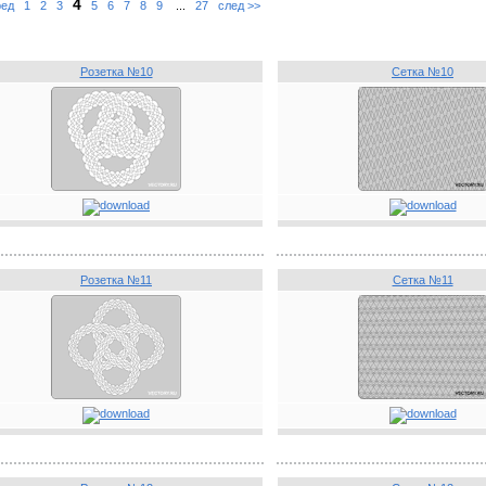
4
ред
1
2
3
5
6
7
8
9
...
27
след >>
Розетка №10
Сетка №10
Розетка №11
Сетка №11