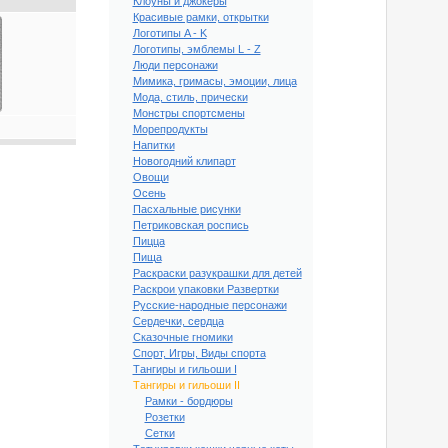
Клоуны и джокеры
Красивые рамки, открытки
Логотипы A - K
Логотипы, эмблемы L - Z
Люди персонажи
Мимика, гримасы, эмоции, лица
Мода, стиль, прически
Монстры спортсмены
Морепродукты
Напитки
Новогодний клипарт
Овощи
Осень
Пасхальные рисунки
Петриковская роспись
Пицца
Пища
Раскраски разукрашки для детей
Раскрои упаковки Развертки
Русские-народные персонажи
Сердечки, сердца
Сказочные гномики
Спорт, Игры, Виды спорта
Тангиры и гильоши I
Тангиры и гильоши II
Рамки - бордюры
Розетки
Сетки