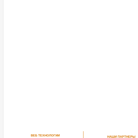
ВЕБ ТЕХНОЛОГИИ
НАШИ ПАРТНЕРЫ