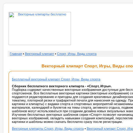
о нас
услу
Главная
•
Векторный клипарт
•
Спорт, Игры, Виды спорта
Векторный клипарт Спорт, Игры, Виды спор
Бесплатный векторный клипарт Спорт, Игры, Виды спорта
Сборник бесплатного векторного клипарта - «Спорт, Игры».
Подборка содержит качественные векторные изображения доступные для беспл
спортсменов. Все бесплатные векторные картинки (векторные изображения) се
поддаются редактированию и пригодны для создания креативных дизайнерски
тематику, плотерной резки и трафаретной печати для нанесения на одежду. 
картинки и клипарты) с видами спорта и спортивных мероприятий незаменимы
материалов, календарей и буклетов на темы спорта, активного отдыха, подв
шаблонов могут использоваться при создании дизайна новых визуальных макето
Изучение бесплатных векторных шаблонов серии «Спорт» позволит начинающ
векторных изображений, овладеть навыками создания композиций, перспективы
картинки и шаблоны можно скачать бесплатно сразу после регистрации.
Векторные клипарты Спорт, Игры, Виды спорта
•
Векторный клипарт Спорт, Игр