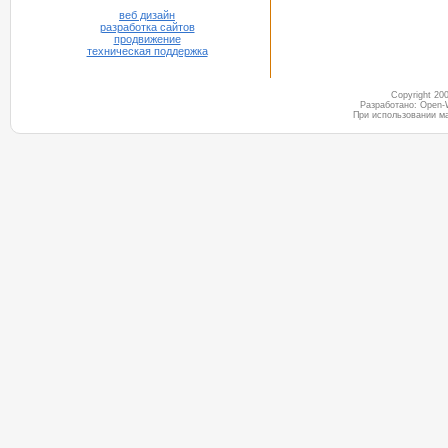
веб дизайн
разработка сайтов
продвижение
техническая поддержка
Copyright 2
Разработано: Open-
При использовании м