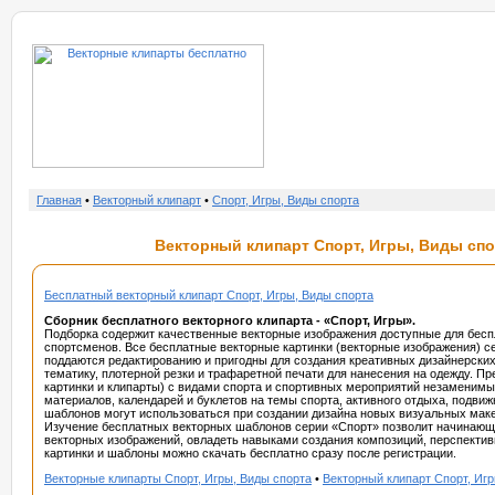
о нас
услу
Главная
•
Векторный клипарт
•
Спорт, Игры, Виды спорта
Векторный клипарт Спорт, Игры, Виды спор
Бесплатный векторный клипарт Спорт, Игры, Виды спорта
Сборник бесплатного векторного клипарта - «Спорт, Игры».
Подборка содержит качественные векторные изображения доступные для беспл
спортсменов. Все бесплатные векторные картинки (векторные изображения) се
поддаются редактированию и пригодны для создания креативных дизайнерски
тематику, плотерной резки и трафаретной печати для нанесения на одежду. 
картинки и клипарты) с видами спорта и спортивных мероприятий незаменимы
материалов, календарей и буклетов на темы спорта, активного отдыха, подв
шаблонов могут использоваться при создании дизайна новых визуальных макето
Изучение бесплатных векторных шаблонов серии «Спорт» позволит начинающ
векторных изображений, овладеть навыками создания композиций, перспективы
картинки и шаблоны можно скачать бесплатно сразу после регистрации.
Векторные клипарты Спорт, Игры, Виды спорта
•
Векторный клипарт Спорт, Игр