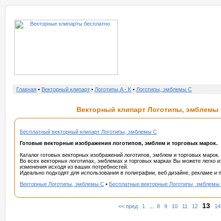
о нас
услу
Главная
•
Векторный клипарт
•
Логотипы A - K
•
Логотипы, эмблемы C
Векторный клипарт Логотипы, эмблемы C
Бесплатный векторный клипарт Логотипы, эмблемы C
Готовые векторные изображения логотипов, эмблем и торговых марок.
Каталог готовых векторных изображений логотипов, эмблем и торговых марок.
Во всех векторных логотипах, эмблемах и торговых марках Вы можете легко и
изменения исходя из ваших потребностей.
Идеально подходят для использования в полиграфии, веб дизайне, рекламе и п
Векторные Логотипы, эмблемы C
•
Бесплатные векторные Логотипы, эмблемы
13
<< пред
1
...
8
9
10
11
12
14