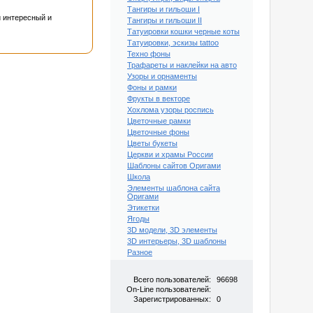
Тангиры и гильоши I
и интересный и
Тангиры и гильоши II
Татуировки кошки черные коты
Татуировки, эскизы tattoo
Техно фоны
Трафареты и наклейки на авто
Узоры и орнаменты
Фоны и рамки
Фрукты в векторе
Хохлома узоры роспись
Цветочные рамки
Цветочные фоны
Цветы букеты
Церкви и храмы России
Шаблоны сайтов Оригами
Школа
Элементы шаблона сайта
Оригами
Этикетки
Ягоды
3D модели, 3D элементы
3D интерьеры, 3D шаблоны
Разное
Всего пользователей:
96698
On-Line пользователей:
Зарегистрированных:
0