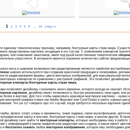
1
2
3
4
5
6
...
19
след >>
ая по единому тематическому признаку, например, Контурные карты стран мира.
Существ
рмате представлены картинки, входящие в его состав. С появлением клипартов значит
адумки, или пожелания заказчиков, имея под рукой качественные тематические
сборни
начительно упростился. В интернете имеется огромное количество сайтов предлагающи
 малого веса и широким возможностям редактирования является наиболее востребова
тинки
широко используются
при создании красочной продукции в полиграфии, рекламн
жности редактирования формы, цвета векторных изображений, для максимальной инте
екторных клипартов по сравнению с растровой графикой. Это позволяет дизайнерам 
торные клипарты Контурные карты стран мира
.
ира позволяют дизайнеру сэкономить много времени, которого всегда не хватает. Исп
торные картинки
, дизайнер имеет
возможность быстро реализовать свои идеи, или 
ем более в векторе. Для того чтобы нарисовать красивую векторную картинку – нужно 
векторной графики (таких как Adobe Illustrator или Corel Draw) и уметь хорошо рисов
вения. Что уж тут говорить про тот случай, когда требуется несколько картинок одно
ербы, флаги, спорт, узоры и орнаменты, знаки зодиака, герои мультфильмов, цветоч
 географические карты в векторе, Контурные карты стран мира, и многие другие. В п
бой дизайнер смог
найти те
векторные клипарты
, которые необходимы ему в работе. 
ие с информацией в каком графическом редакторе она создана, и какую имеет цвето
ро и
бесплатно скачать
любое
векторное изображение
, которое ему необходимо для