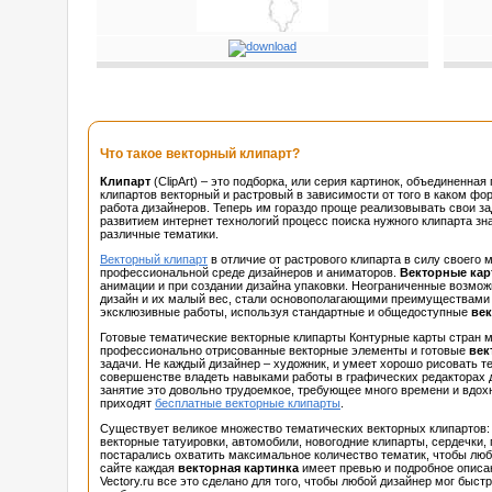
Что такое векторный клипарт?
Клипарт
(ClipArt) – это подборка, или серия картинок, объединенн
клипартов векторный и растровый в зависимости от того в каком фо
работа дизайнеров. Теперь им гораздо проще реализовывать свои з
развитием интернет технологий процесс поиска нужного клипарта з
различные тематики.
Векторный клипарт
в отличие от растрового клипарта в силу своего
профессиональной среде дизайнеров и аниматоров.
Векторные кар
анимации и при создании дизайна упаковки. Неограниченные возмо
дизайн и их малый вес, стали основополагающими преимуществами в
эксклюзивные работы, используя стандартные и общедоступные
век
Готовые тематические векторные клипарты Контурные карты стран м
профессионально отрисованные векторные элементы и готовые
век
задачи. Не каждый дизайнер – художник, и умеет хорошо рисовать т
совершенстве владеть навыками работы в графических редакторах для 
занятие это довольно трудоемкое, требующее много времени и вдохно
приходят
бесплатные векторные клипарты
.
Существует великое множество тематических векторных клипартов: г
векторные татуировки, автомобили, новогодние клипарты, сердечки,
постарались охватить максимальное количество тематик, чтобы лю
сайте каждая
векторная картинка
имеет превью и подробное описан
Vectory.ru все это сделано для того, чтобы любой дизайнер мог быст