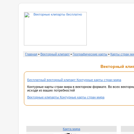
о нас
Главная
•
Векторный клипарт
•
Географические карты
•
Карты стран м
Векторный клип
Бесплатный векторный клипарт Контурные карты стран мира
Контурные карты стран мира в векторном формате. Во всех векторны
исходя из ваших потребностей
Векторные клипарты Контурные карты стран мира
Карта мира