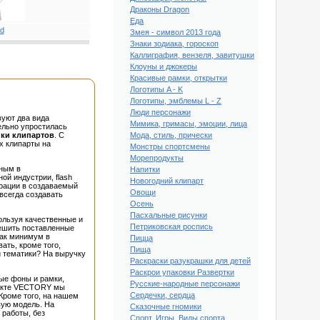
Драконы Dragon
Еда
Змея - символ 2013 года
Знаки зодиака, гороскоп
Каллиграфия, вензеля, завитушки
Клоуны и джокеры
Красивые рамки, открытки
Логотипы A - K
Логотипы, эмблемы L - Z
Люди персонажи
уют два вида
Мимика, гримасы, эмоции, лица
ельно упростилась
ки клипартов
. С
Мода, стиль, прически
х клипарты на
Монстры спортсмены
Морепродукты
нным в
Напитки
ой индустрии, flash
Новогодний клипарт
грации в создаваемый
Овощи
всегда создавать
Осень
Пасхальные рисунки
ользуя качественные и
Петриковская роспись
решить поставленные
как минимум в
Пицца
ать, кроме того,
Пища
й тематики? На выручку
Раскраски разукрашки для детей
Раскрои упаковки Развертки
ные фоны и рамки,
Русские-народные персонажи
роекте VECTORY мы
Сердечки, сердца
Кроме того, на нашем
вую модель. На
Сказочные гномики
 работы, без
Спорт, Игры, Виды спорта