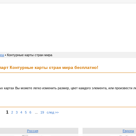
услуги
реклама
контакт
ира
• Контурные карты стран мира
арт Контурные карты стран мира бесплатно!
х картах Вы можете легко изменить размер, цвет каждого элемента, или произвести 
1
2
3
4
5
6
...
19
след >>
Россия
Европа