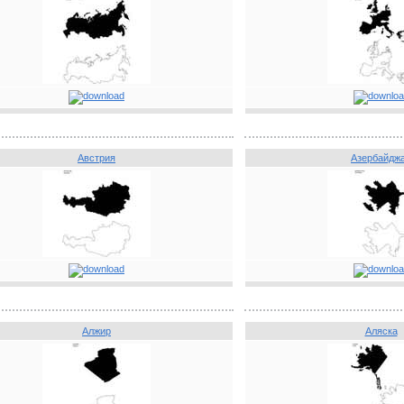
Австрия
Азербайдж
Алжир
Аляска