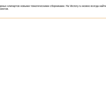
рных клипартов новыми тематическими сборниками. На Vectory.ru можно всегда найт
оектов.