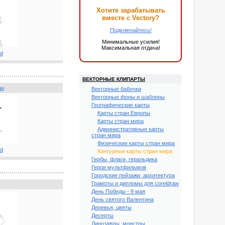
Хотите зарабатывать
вместе с Vectory?
Подключайтесь!
Минимальные усилия!
Максимальная отдача!
ВЕКТОРНЫЕ КЛИПАРТЫ
ан
Векторные бабочки
Векторные фоны и шаблоны
Географические карты
Карты стран Европы
Карты стран мира
Административные карты
стран мира
Физические карты стран мира
Контурные карты стран мира
Гербы, флаги, геральдика
Герои мультфильмов
Городские пейзажи, архитектура
Грамоты и дипломы для coreldraw
День Победы - 9 мая
День святого Валентина
Деревья, цветы
Десерты
Динозавры, монстры