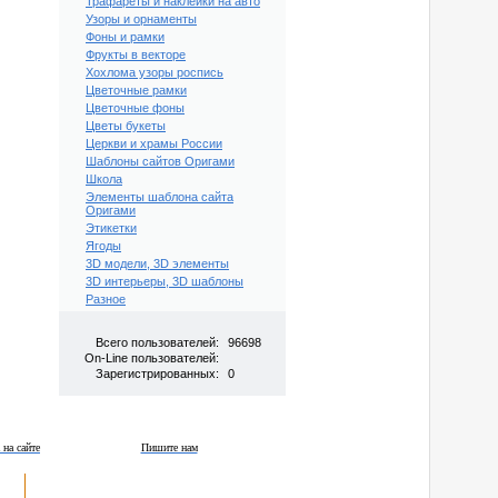
Трафареты и наклейки на авто
Узоры и орнаменты
Фоны и рамки
Фрукты в векторе
Хохлома узоры роспись
Цветочные рамки
Цветочные фоны
Цветы букеты
Церкви и храмы России
Шаблоны сайтов Оригами
Школа
Элементы шаблона сайта
Оригами
Этикетки
Ягоды
3D модели, 3D элементы
3D интерьеры, 3D шаблоны
Разное
Всего пользователей:
96698
On-Line пользователей:
Зарегистрированных:
0
 на сайте
Пишите нам