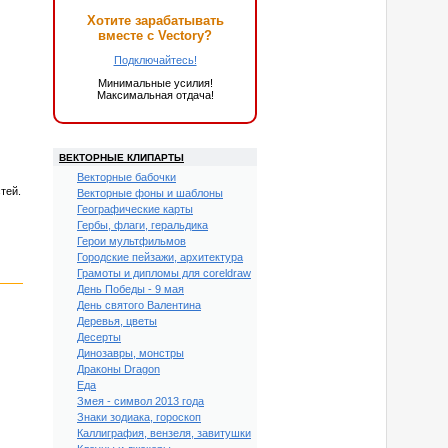
Хотите зарабатывать
вместе с Vectory?
Подключайтесь!
Минимальные усилия!
Максимальная отдача!
ВЕКТОРНЫЕ КЛИПАРТЫ
Векторные бабочки
тей.
Векторные фоны и шаблоны
Географические карты
Гербы, флаги, геральдика
Герои мультфильмов
Городские пейзажи, архитектура
Грамоты и дипломы для coreldraw
День Победы - 9 мая
День святого Валентина
Деревья, цветы
Десерты
Динозавры, монстры
Драконы Dragon
Еда
Змея - символ 2013 года
Знаки зодиака, гороскоп
Каллиграфия, вензеля, завитушки