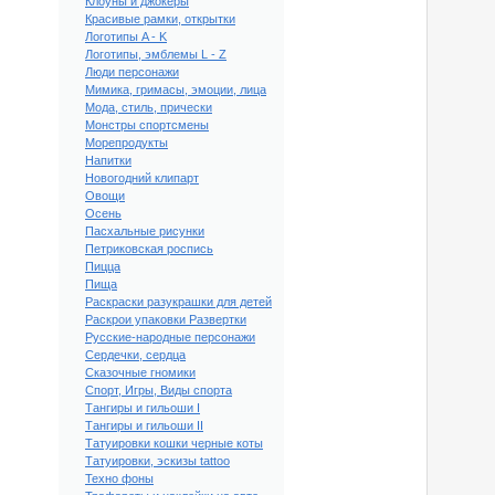
Клоуны и джокеры
Красивые рамки, открытки
Логотипы A - K
Логотипы, эмблемы L - Z
Люди персонажи
Мимика, гримасы, эмоции, лица
Мода, стиль, прически
Монстры спортсмены
Морепродукты
Напитки
Новогодний клипарт
Овощи
Осень
Пасхальные рисунки
Петриковская роспись
Пицца
Пища
Раскраски разукрашки для детей
Раскрои упаковки Развертки
Русские-народные персонажи
Сердечки, сердца
Сказочные гномики
Спорт, Игры, Виды спорта
Тангиры и гильоши I
Тангиры и гильоши II
Татуировки кошки черные коты
Татуировки, эскизы tattoo
Техно фоны