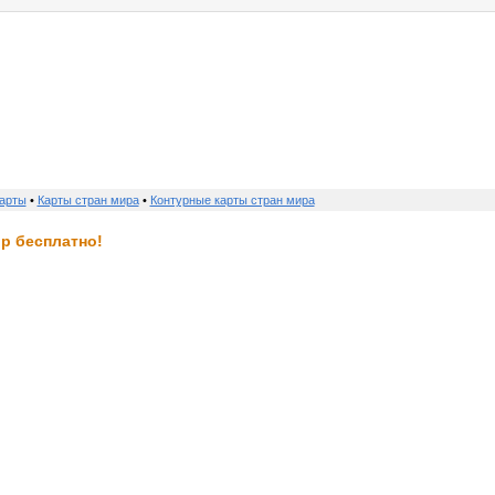
о нас
услуги
реклама
контакты
карты
•
Карты стран мира
•
Контурные карты стран мира
р бесплатно!