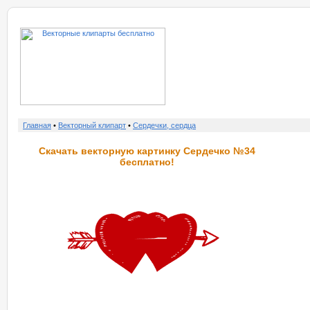
о нас
услу
Главная
•
Векторный клипарт
•
Сердечки, сердца
Скачать векторную картинку Сердечко №34
бесплатно!