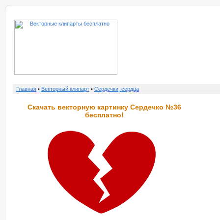
о нас
услу
Главная
•
Векторный клипарт
•
Сердечки, сердца
Скачать векторную картинку Сердечко №36
бесплатно!