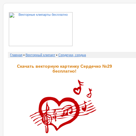
о нас
услу
Главная
•
Векторный клипарт
•
Сердечки, сердца
Скачать векторную картинку Сердечко №29
бесплатно!