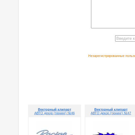
Незарегистрированные пользо
РЕКОМЕНДУЕ
Векторный клипарт
Векторный клипарт
АВТО декор (тюнинг) №46
АВТО декор (тюнинг) №47