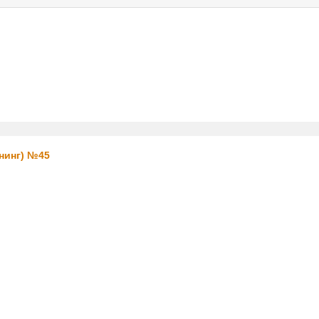
услуги
реклама
контакт
нинг) №45