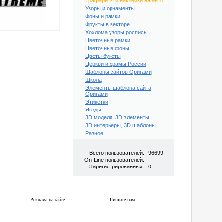
Трафареты и наклейки на авто
Узоры и орнаменты
Фоны и рамки
Фрукты в векторе
Хохлома узоры роспись
Цветочные рамки
Цветочные фоны
Цветы букеты
Церкви и храмы России
Шаблоны сайтов Оригами
Школа
Элементы шаблона сайта
Оригами
Этикетки
Ягоды
3D модели, 3D элементы
3D интерьеры, 3D шаблоны
Разное
Всего пользователей:
96699
On-Line пользователей:
Зарегистрированных:
0
Реклама на сайте
Пишите нам