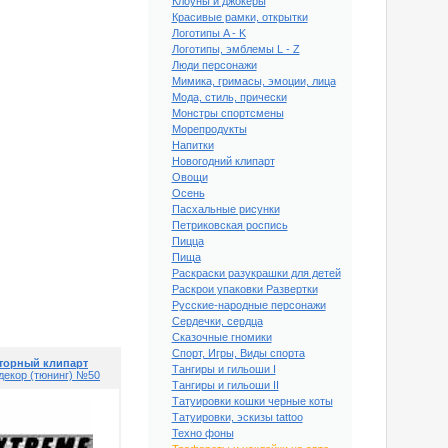
Клоуны и джокеры
Красивые рамки, открытки
Логотипы A - K
Логотипы, эмблемы L - Z
Люди персонажи
Мимика, гримасы, эмоции, лица
Мода, стиль, прически
Монстры спортсмены
Морепродукты
Напитки
Новогодний клипарт
Овощи
Осень
Пасхальные рисунки
Петриковская роспись
Пицца
Пища
Раскраски разукрашки для детей
клипарт АВТО декор
Раскрои упаковки Развертки
юнинг) №45
Русские-народные персонажи
Сердечки, сердца
Сказочные гномики
Спорт, Игры, Виды спорта
торный клипарт
Тангиры и гильоши I
декор (тюнинг) №50
Тангиры и гильоши II
Татуировки кошки черные коты
Татуировки, эскизы tattoo
Техно фоны