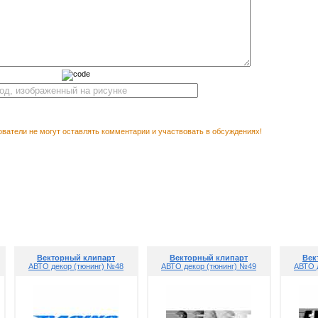
ватели не могут оставлять комментарии и участвовать в обсуждениях!
Векторный 
М ПОСМОТРЕТЬ
(т
Векторный клипарт
Векторный клипарт
Век
АВТО декор (тюнинг) №48
АВТО декор (тюнинг) №49
АВТО 