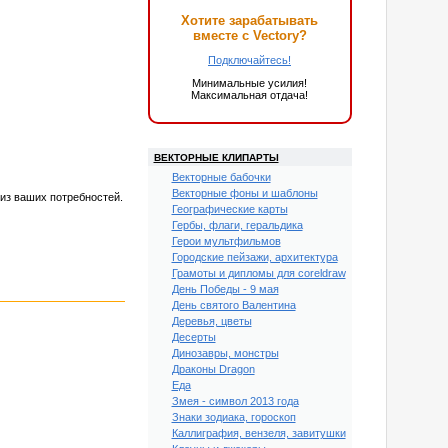
Хотите зарабатывать
вместе с Vectory?
Подключайтесь!
Минимальные усилия!
Максимальная отдача!
ВЕКТОРНЫЕ КЛИПАРТЫ
Векторные бабочки
Векторные фоны и шаблоны
из ваших потребностей.
Географические карты
Гербы, флаги, геральдика
Герои мультфильмов
Городские пейзажи, архитектура
Грамоты и дипломы для coreldraw
День Победы - 9 мая
День святого Валентина
Деревья, цветы
Десерты
Динозавры, монстры
Драконы Dragon
Еда
Змея - символ 2013 года
Знаки зодиака, гороскоп
Каллиграфия, вензеля, завитушки