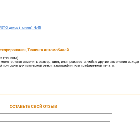
АВТО декор (тюнинг) №45
декорирования, Тюнинга автомобилей
я (тюнинга).
можете легко изменить размер, цвет, или произвести любые другие изменения исходя 
 пригодны для плотерной резки, аэрографии, или трафаретной печати.
ОСТАВЬТЕ СВОЙ ОТЗЫВ