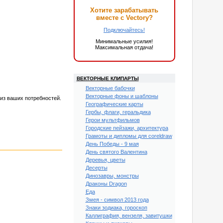
Хотите зарабатывать
вместе с Vectory?
Подключайтесь!
Минимальные усилия!
Максимальная отдача!
ВЕКТОРНЫЕ КЛИПАРТЫ
Векторные бабочки
Векторные фоны и шаблоны
из ваших потребностей.
Географические карты
Гербы, флаги, геральдика
Герои мультфильмов
Городские пейзажи, архитектура
Грамоты и дипломы для coreldraw
День Победы - 9 мая
День святого Валентина
Деревья, цветы
Десерты
Динозавры, монстры
Драконы Dragon
Еда
Змея - символ 2013 года
Знаки зодиака, гороскоп
Каллиграфия, вензеля, завитушки