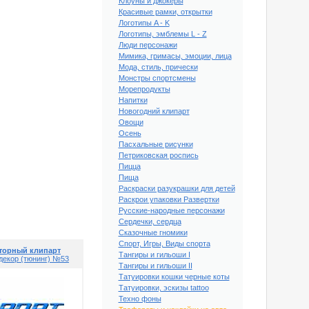
Клоуны и джокеры
Красивые рамки, открытки
Логотипы A - K
Логотипы, эмблемы L - Z
Люди персонажи
Мимика, гримасы, эмоции, лица
Мода, стиль, прически
Монстры спортсмены
Морепродукты
Напитки
Новогодний клипарт
Овощи
Осень
Пасхальные рисунки
Петриковская роспись
Пицца
Пища
Раскраски разукрашки для детей
клипарт АВТО декор
Раскрои упаковки Развертки
юнинг) №48
Русские-народные персонажи
Сердечки, сердца
Сказочные гномики
Спорт, Игры, Виды спорта
торный клипарт
Тангиры и гильоши I
декор (тюнинг) №53
Тангиры и гильоши II
Татуировки кошки черные коты
Татуировки, эскизы tattoo
Техно фоны