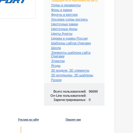
Трафареты и наклейки на авто
Узоры и орнаменты
Фоны и рамки
Фрукты в векторе
Хохлома узоры роспись
Цветочные рамки
Цветочные фоны
Цветы букеты
Церкви и храмы России
Шаблоны сайтов Оригами
Школа
Элементы шаблона сайта
Оригами
Этикетки
Ягоды
3D модели, 3D элементы
3D интерьеры, 3D шаблоны
Разное
Всего пользователей:
96699
On-Line пользователей:
Зарегистрированных:
0
Реклама на сайте
Пишите нам