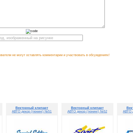
ватели не могут оставлять комментарии и участвовать в обсуждениях!
Векторный 
М ПОСМОТРЕТЬ
(т
Векторный клипарт
Векторный клипарт
Век
АВТО декор (тюнинг) №51
АВТО декор (тюнинг) №52
АВТО 