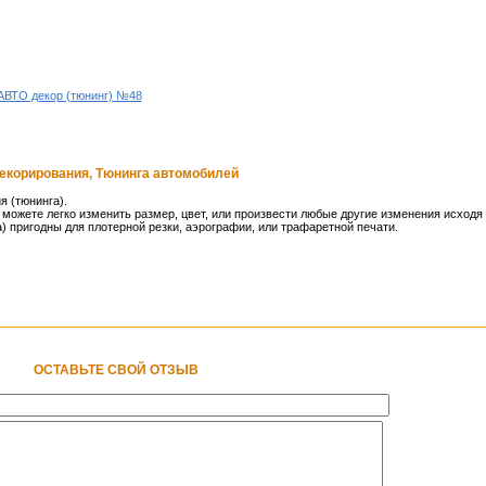
АВТО декор (тюнинг) №48
декорирования, Тюнинга автомобилей
я (тюнинга).
можете легко изменить размер, цвет, или произвести любые другие изменения исходя 
 пригодны для плотерной резки, аэрографии, или трафаретной печати.
ОСТАВЬТЕ СВОЙ ОТЗЫВ