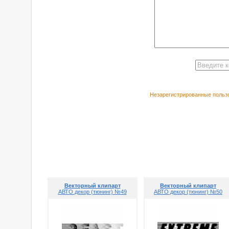
Незарегистрированные пользо
РЕКОМЕНДУЕ
Векторный клипарт
Векторный клипарт
АВТО декор (тюнинг) №49
АВТО декор (тюнинг) №50