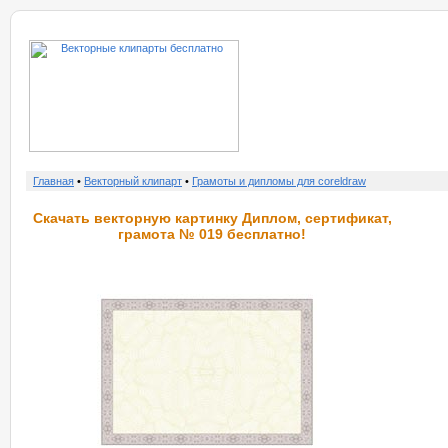
о нас
услу
Главная
•
Векторный клипарт
•
Грамоты и дипломы для coreldraw
Скачать векторную картинку Диплом, сертификат,
грамота № 019 бесплатно!