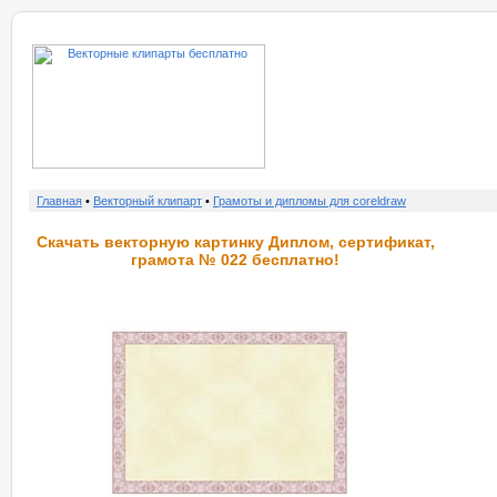
о нас
услу
Главная
•
Векторный клипарт
•
Грамоты и дипломы для coreldraw
Скачать векторную картинку Диплом, сертификат,
грамота № 022 бесплатно!