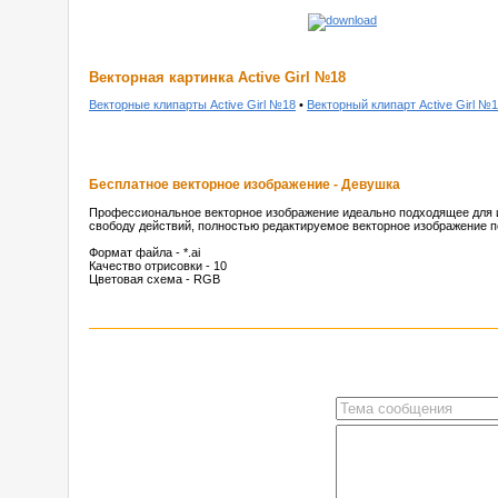
Векторная картинка Active Girl №18
Векторные клипарты Active Girl №18
•
Векторный клипарт Active Girl №
Бесплатное векторное изображение - Девушка
Профессиональное векторное изображение идеально подходящее для и
свободу действий, полностью редактируемое векторное изображение п
Формат файла - *.ai
Качество отрисовки - 10
Цветовая схема - RGB