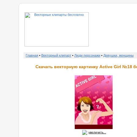
о нас
Главная
•
Векторный клипарт
•
Люди персонажи
•
Девушки, женщины
Скачать векторную картинку Active Girl №18 б
увеличить...