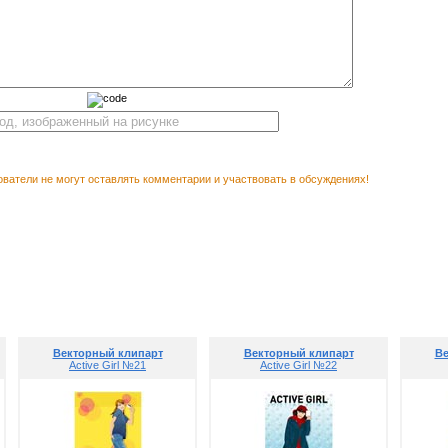
ватели не могут оставлять комментарии и участвовать в обсуждениях!
М ПОСМОТРЕТЬ
Векторный 
Векторный клипарт
Векторный клипарт
Ве
Active Girl №21
Active Girl №22