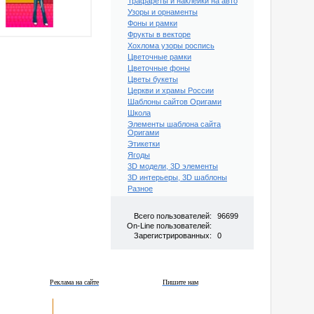
Трафареты и наклейки на авто
Узоры и орнаменты
Фоны и рамки
Фрукты в векторе
Хохлома узоры роспись
Цветочные рамки
Цветочные фоны
Цветы букеты
Церкви и храмы России
Шаблоны сайтов Оригами
Школа
Элементы шаблона сайта
Оригами
Этикетки
Ягоды
3D модели, 3D элементы
3D интерьеры, 3D шаблоны
Разное
Всего пользователей:
96699
On-Line пользователей:
Зарегистрированных:
0
Реклама на сайте
Пишите нам