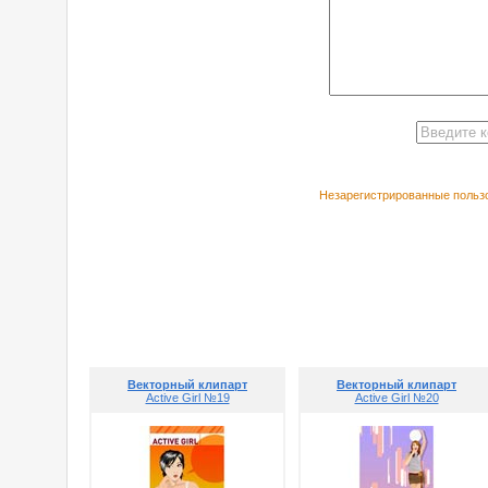
Незарегистрированные пользо
РЕКОМЕНДУЕ
Векторный клипарт
Векторный клипарт
Active Girl №19
Active Girl №20