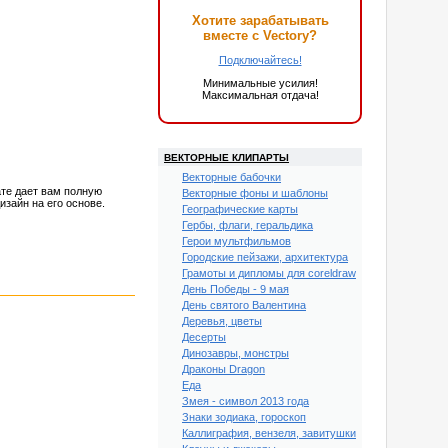
Хотите зарабатывать
вместе с Vectory?
Подключайтесь!
Минимальные усилия!
Максимальная отдача!
ВЕКТОРНЫЕ КЛИПАРТЫ
Векторные бабочки
те дает вам полную
Векторные фоны и шаблоны
зайн на его основе.
Географические карты
Гербы, флаги, геральдика
Герои мультфильмов
Городские пейзажи, архитектура
Грамоты и дипломы для coreldraw
День Победы - 9 мая
День святого Валентина
Деревья, цветы
Десерты
Динозавры, монстры
Драконы Dragon
Еда
Змея - символ 2013 года
Знаки зодиака, гороскоп
Каллиграфия, вензеля, завитушки