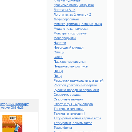
Клоуны и джокеры
Красивые рамки, открытки
Логотипы A - K
Логотипы, эмблемы L - Z
Люди персонажи
Мимика, гримасы, эмоции, лица
Мода, стиль, прически
Монстры спортсмены
Морепродукты
Напитки
Новогодний клипарт
Овощи
Осень
Пасхальные рисунки
Петриковская роспись
Пицца
Пища
Раскраски разукрашки для детей
клипарт Active Girl №18
Раскрои упаковки Развертки
Русские-народные персонажи
Сердечки, сердца
Сказочные гномики
кторный клипарт
Спорт, Игры, Виды спорта
Active Girl №23
Тангиры и гильоши I
Тангиры и гильоши II
Татуировки кошки черные коты
Татуировки, эскизы tattoo
Техно фоны