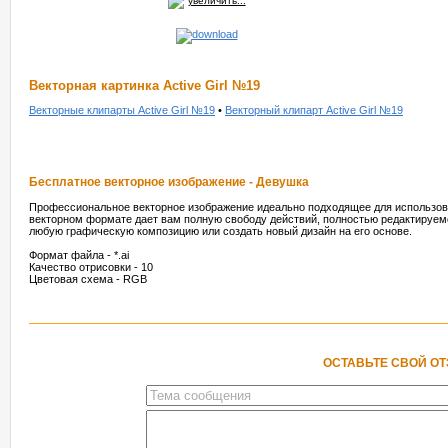
увеличить...
Векторная картинка Active Girl №19
Векторные клипарты Active Girl №19
•
Векторный клипарт Active Girl №19
Бесплатное векторное изображение - Девушка
Профессиональное векторное изображение идеально подходящее для использова
векторном формате дает вам полную свободу действий, полностью редактируемо
любую графическую композицию или создать новый дизайн на его основе.
Формат файла - *.ai
Качество отрисовки - 10
Цветовая схема - RGB
ОСТАВЬТЕ СВОЙ О