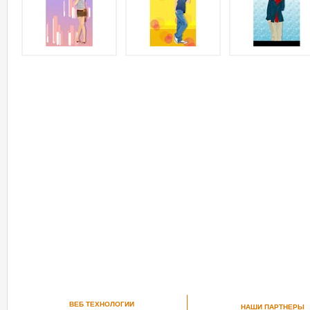
ВЕБ ТЕХНОЛОГИИ
НАШИ ПАРТНЕРЫ