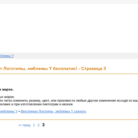
услуги
реклама
контакт
мблемы Y
 Логотипы, эмблемы Y бесплатно! - Страница 3
х марок.
ых марок.
е легко изменить размер, цвет, или произвести любые другие изменения исходя из ва
кламе и при изготовлении пиктограм и иконок.
 эмблемы Y
•
Векторные Логотипы, эмблемы Y скачать
3
<< пред
1
2