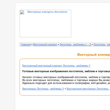
о нас
Главная
•
Векторный клипарт
•
Логотипы, эмблемы L - Z
•
Логотипы, э
Векторный клипарт
Бесплатный векторный клипарт Логотипы, эмблемы Y
Готовые векторные изображения логотипов, эмблем и торговы
Каталог готовых векторных изображений логотипов, эмблем и торгов
Во всех векторных логотипах, эмблемах и торговых марках Вы может
Идеально подходят для использования в полиграфии, веб дизайне, ре
Векторные Логотипы, эмблемы Y
•
Бесплатные векторные Логотипы,