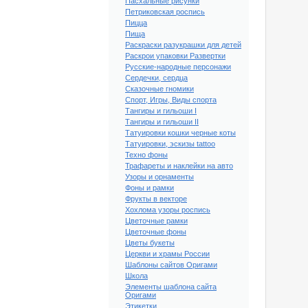
Пасхальные рисунки
Петриковская роспись
Пицца
Пища
Раскраски разукрашки для детей
Раскрои упаковки Развертки
Русские-народные персонажи
Сердечки, сердца
Сказочные гномики
Спорт, Игры, Виды спорта
Тангиры и гильоши I
Тангиры и гильоши II
Татуировки кошки черные коты
Татуировки, эскизы tattoo
Техно фоны
Трафареты и наклейки на авто
Узоры и орнаменты
Фоны и рамки
Фрукты в векторе
Хохлома узоры роспись
Цветочные рамки
Цветочные фоны
Цветы букеты
Церкви и храмы России
Шаблоны сайтов Оригами
Школа
Элементы шаблона сайта
Оригами
Этикетки