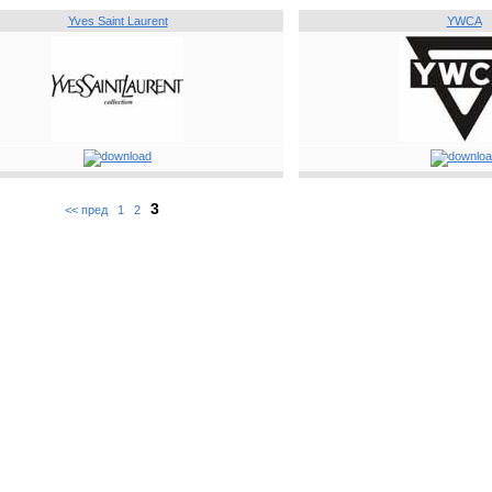
Yves Saint Laurent
YWCA
3
<< пред
1
2