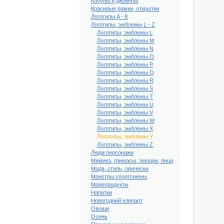
Клоуны и джокеры
Красивые рамки, открытки
Логотипы A - K
Логотипы, эмблемы L - Z
Логотипы, эмблемы L
Логотипы, эмблемы M
Логотипы, эмблемы N
Логотипы, эмблемы O
Логотипы, эмблемы P
Логотипы, эмблемы Q
Логотипы, эмблемы R
Логотипы, эмблемы S
Логотипы, эмблемы T
Логотипы, эмблемы U
Логотипы, эмблемы V
Логотипы, эмблемы W
Логотипы, эмблемы X
Логотипы, эмблемы Y
Логотипы, эмблемы Z
Люди персонажи
Мимика, гримасы, эмоции, лица
Мода, стиль, прически
Монстры спортсмены
Морепродукты
Напитки
Новогодний клипарт
Овощи
Осень