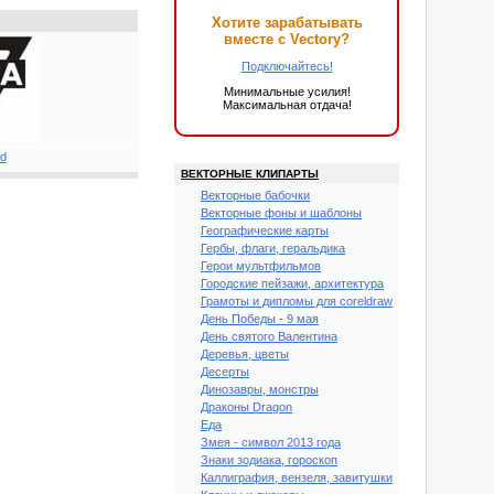
Хотите зарабатывать
вместе с Vectory?
Подключайтесь!
Минимальные усилия!
Максимальная отдача!
ВЕКТОРНЫЕ КЛИПАРТЫ
Векторные бабочки
Векторные фоны и шаблоны
Географические карты
Гербы, флаги, геральдика
Герои мультфильмов
Городские пейзажи, архитектура
Грамоты и дипломы для coreldraw
День Победы - 9 мая
День святого Валентина
Деревья, цветы
Десерты
Динозавры, монстры
Драконы Dragon
Еда
Змея - символ 2013 года
Знаки зодиака, гороскоп
Каллиграфия, вензеля, завитушки