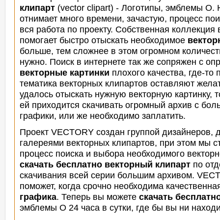
клипарт
(vector clipart) - Логотипы, эмблемы O
отнимает много времени, зачастую, процесс по
вся работа по проекту. Собственная коллекция 
помогает быстро отыскать необходимое
вектор
больше, тем сложнее в этом огромном количеств
нужно. Поиск в интернете так
же сопряжен с оп
векторные картинки
плохого качества, где-то 
тематика векторных клипартов оставляют желат
удалось отыскать нужную векторную картинку, т
ей приходится скачивать огромный архив с бо
графики, или же необходимо заплатить.
Проект VECTORY создан группой дизайнеров, дл
галереями векторных клипартов, при этом мы с
процесс
поиска и выбора необходимого вектор
скачать бесплатно векторный клипарт
по отд
скачивания всей серии большим архивом. VECT
поможет, когда срочно необходима качественна
графика
. Теперь вы можете
скачать бесплатн
эмблемы O 24 часа в сутки, где бы вы ни наход