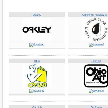
Oakley
Obninskiy molokozav
Ofub
Ohio Art
OK club
OKA auto