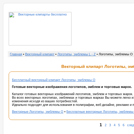
о нас
услу
Главная
•
Векторный клипарт
•
Логотипы, эмблемы L - Z
• Логотипы, эмблемы O
Векторный клипарт Логотипы, эм
Бесплатный векторный клипарт Логотипы, эмблемы O
Готовые векторные изображения логотипов, эмблем и торговых марок.
Каталог готовых векторных изображений логотипов, эмблем и торговых марок.
Во всех векторных логотипах, эмблемах и торговых марках Вы можете легко и
изменения исходя из ваших потребностей.
Идеально подходят для использования в полиграфии, веб дизайне, рекламе и п
Векторные Логотипы, эмблемы O
•
Бесплатные векторные Логотипы, эмблемы
1
2
3
4
5
6
след