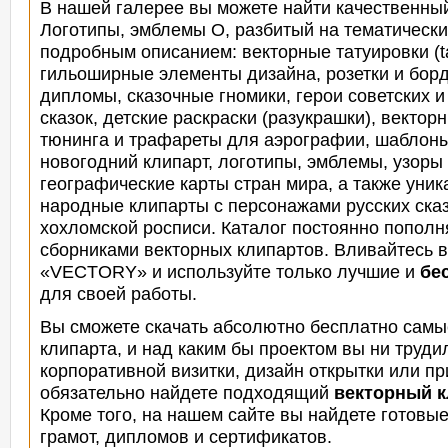
В нашей галерее вы можете найти качественн
Логотипы, эмблемы O, разбитый на тематически
подробным описанием: векторные татуировки (ta
гильоширные элементы дизайна, розетки и бор
дипломы, сказочные гномики, герои советских 
сказок,
детские раскраски (разукрашки), вектор
тюнинга и трафареты для аэрографии, шаблоны 
новогодний клипарт, логотипы, эмблемы, узоры
географические карты стран мира, а также уни
народные клипарты с персонажами русских сказ
хохломской росписи. Каталог постоянно попо
сборниками векторных клипартов. Вливайтесь 
«VECTORY» и используйте только лучшие и
бе
для своей работы.
Вы сможете скачать абсолютно бесплатно самы
клипарта, и над каким бы проектом вы ни трудил
корпоративной визитки,
дизайн открытки или пр
обязательно найдете подходящий
векторный к
Кроме того, на нашем сайте вы найдете готовы
грамот, дипломов и сертификатов.