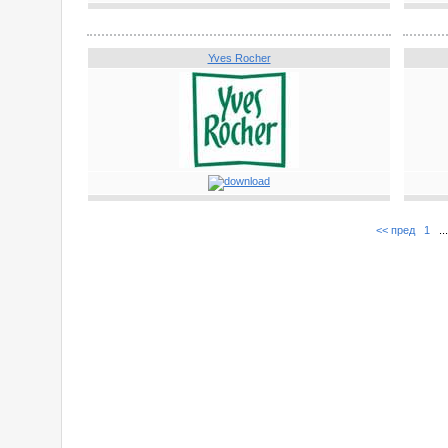
Yves Rocher
<< пред
1
..