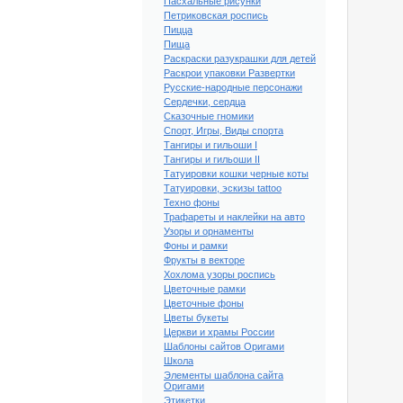
Пасхальные рисунки
Петриковская роспись
Пицца
Пища
Раскраски разукрашки для детей
Раскрои упаковки Развертки
Русские-народные персонажи
Сердечки, сердца
Сказочные гномики
Спорт, Игры, Виды спорта
Тангиры и гильоши I
Тангиры и гильоши II
Татуировки кошки черные коты
Татуировки, эскизы tattoo
Техно фоны
Трафареты и наклейки на авто
Узоры и орнаменты
Фоны и рамки
Фрукты в векторе
Хохлома узоры роспись
Цветочные рамки
Цветочные фоны
Цветы букеты
Церкви и храмы России
Шаблоны сайтов Оригами
Школа
Элементы шаблона сайта
Оригами
Этикетки