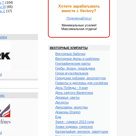
ы T
(104)
Хотите зарабатывать
мы W
(65)
вместе с Vectory?
ы Z
(17)
Подключайтесь!
Минимальные усилия!
Максимальная отдача!
oning
ВЕКТОРНЫЕ КЛИПАРТЫ
Векторные бабочки
Векторные фоны и шаблоны
Географические карты
Гербы, флаги, геральдика
Герои мультфильмов
Городские пейзажи, архитектура
Грамоты и дипломы для coreldraw
День Победы - 9 мая
День святого Валентина
ines
Деревья, цветы
Десерты
Динозавры, монстры
Драконы Dragon
Еда
Змея - символ 2013 года
Знаки зодиака, гороскоп
Каллиграфия, вензеля, завитушки