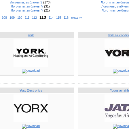
Логотипы, эмблемы S
(173)
Логотипы, эмблем
Логотипы, эмблемы V
(31)
Логотипы, эмбле
Логотипы, эмблемы Y
(21)
Логотипы, эмблем
113
.
108
109
110
111
112
114
115
116
след >>
York
York air conditi
Yorx Electronics
Yugoslav airl