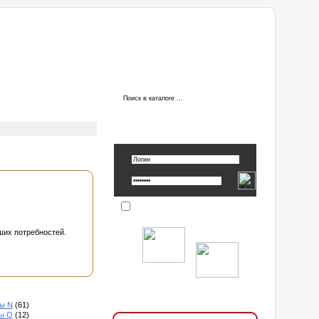
ы
АВТОРИЗАЦИЯ
Вспомнить пароль »
Запомнить
ших потребностей.
ы N
(61)
ы Q
(12)