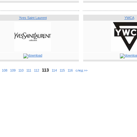
Yves Saint Laurent
YWCA
113
.
108
109
110
111
112
114
115
116
след >>