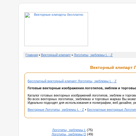
о нас
Главная
•
Векторный клипарт
•
Логотипы, эмблемы L - Z
Векторный клипарт Л
Бесплатный векторный клипарт Логотипы, эмблемы L - Z
Готовые векторные изображения логотипов, эмблем и торговы
Каталог готовых векторных изображений логотипов, эмблем и торгов
Во всех векторных логотипах, эмблемах и торговых марках Вы может
Идеально подходят для использования в полиграфии, веб дизайне, ре
Векторные Логотипы, эмблемы L - Z
•
Бесплатные векторные Логотип
Логотипы, эмблемы L
(75)
Логотипы, эмблемы O
(49)