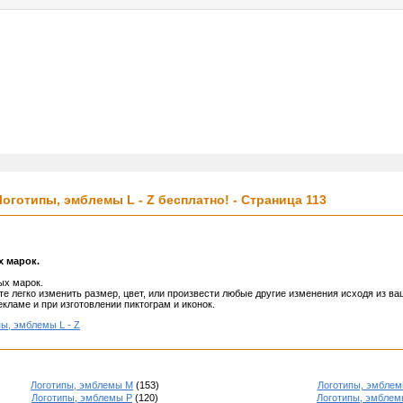
услуги
реклама
контакт
оготипы, эмблемы L - Z бесплатно! - Страница 113
х марок.
ых марок.
е легко изменить размер, цвет, или произвести любые другие изменения исходя из ва
кламе и при изготовлении пиктограм и иконок.
ы, эмблемы L - Z
Логотипы, эмблемы M
(153)
Логотипы, эмблем
Логотипы, эмблемы P
(120)
Логотипы, эмблем