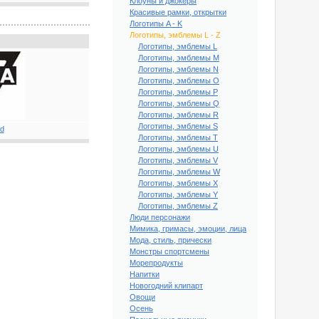
Клоуны и джокеры
Красивые рамки, открытки
Логотипы A - K
Логотипы, эмблемы L - Z
Логотипы, эмблемы L
Логотипы, эмблемы M
Логотипы, эмблемы N
Логотипы, эмблемы O
Логотипы, эмблемы P
Логотипы, эмблемы Q
Логотипы, эмблемы R
Логотипы, эмблемы S
Логотипы, эмблемы T
Логотипы, эмблемы U
Логотипы, эмблемы V
Логотипы, эмблемы W
Логотипы, эмблемы X
Логотипы, эмблемы Y
Логотипы, эмблемы Z
Люди персонажи
Мимика, гримасы, эмоции, лица
Мода, стиль, прически
Монстры спортсмены
Морепродукты
Напитки
Новогодний клипарт
Овощи
Осень