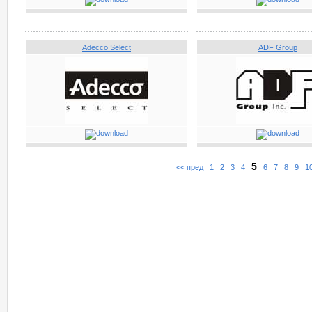
Adecco Select
ADF Group
5
<< пред
1
2
3
4
6
7
8
9
1