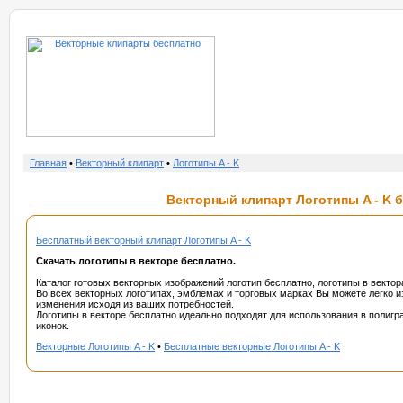
о нас
услу
Главная
•
Векторный клипарт
•
Логотипы A - K
Векторный клипарт Логотипы A - K б
Бесплатный векторный клипарт Логотипы A - K
Скачать логотипы в векторе бесплатно.
Каталог готовых векторных изображений логотип бесплатно, логотипы в вектор
Во всех векторных логотипах, эмблемах и торговых марках Вы можете легко и
изменения исходя из ваших потребностей.
Логотипы в векторе бесплатно идеально подходят для использования в полигра
иконок.
Векторные Логотипы A - K
•
Бесплатные векторные Логотипы A - K