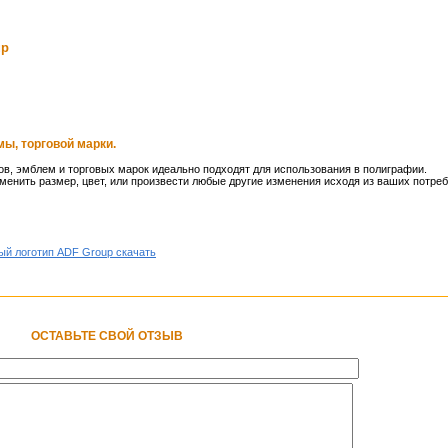
up
ы, торговой марки.
в, эмблем и торговых марок идеально подходят для использования в полиграфии.
менить размер, цвет, или произвести любые другие изменения исходя из ваших потреб
ый логотип ADF Group скачать
ОСТАВЬТЕ СВОЙ ОТЗЫВ