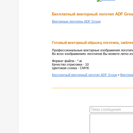
Бесплатный векторный логотип ADF Gro
Векторные логотипы ADF Group
Готовый векторный образец логотипа, эмблем
Профессиональные векторные изображения логотипо
Во всех изображениях логотипов Вы можете легко из
Формат файла - *.ai
Качество отрисовки - 10
Цветовая схема - CMYK
Бесплатный векторный логотип ADF Group
•
Векторн