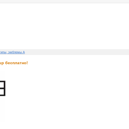
о нас
услуги
реклама
контакты
типы, эмблемы A
up бесплатно!