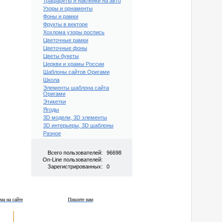
Трафареты и наклейки на авто
Узоры и орнаменты
Фоны и рамки
Фрукты в векторе
Хохлома узоры роспись
Цветочные рамки
Цветочные фоны
Цветы букеты
Церкви и храмы России
Шаблоны сайтов Оригами
Школа
Элементы шаблона сайта
Оригами
Этикетки
Ягоды
3D модели, 3D элементы
3D интерьеры, 3D шаблоны
Разное
Всего пользователей:
96698
On-Line пользователей:
Зарегистрированных:
0
ма на сайте
Пишите нам