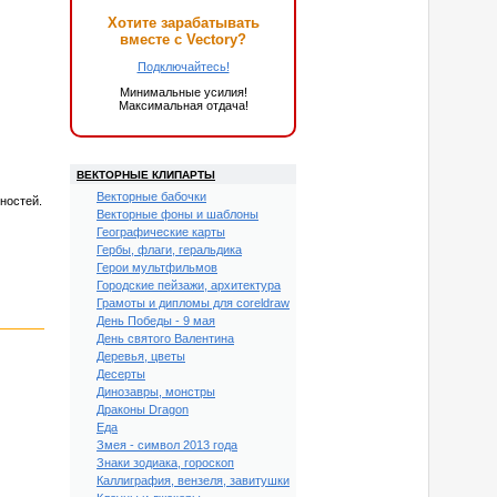
Хотите зарабатывать
вместе с Vectory?
Подключайтесь!
Минимальные усилия!
Максимальная отдача!
ВЕКТОРНЫЕ КЛИПАРТЫ
Векторные бабочки
ностей.
Векторные фоны и шаблоны
Географические карты
Гербы, флаги, геральдика
Герои мультфильмов
Городские пейзажи, архитектура
Грамоты и дипломы для coreldraw
День Победы - 9 мая
День святого Валентина
Деревья, цветы
Десерты
Динозавры, монстры
Драконы Dragon
Еда
Змея - символ 2013 года
Знаки зодиака, гороскоп
Каллиграфия, вензеля, завитушки