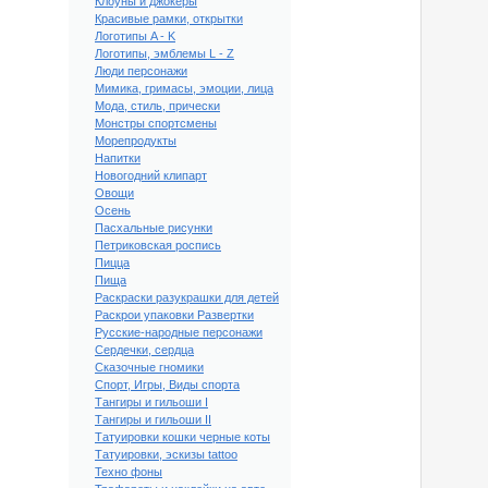
Клоуны и джокеры
Красивые рамки, открытки
Логотипы A - K
Логотипы, эмблемы L - Z
Люди персонажи
Мимика, гримасы, эмоции, лица
Мода, стиль, прически
Монстры спортсмены
Морепродукты
Напитки
Новогодний клипарт
Овощи
Осень
Пасхальные рисунки
Петриковская роспись
Пицца
Пища
Раскраски разукрашки для детей
Group
Раскрои упаковки Развертки
Русские-народные персонажи
Сердечки, сердца
Сказочные гномики
Спорт, Игры, Виды спорта
Тангиры и гильоши I
Тангиры и гильоши II
Татуировки кошки черные коты
Татуировки, эскизы tattoo
Техно фоны