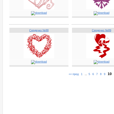
Сердечко №88
Сердечко №89
10
<< пред
1
...
5
6
7
8
9