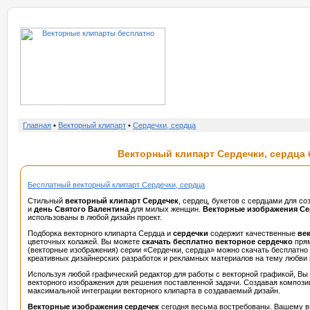
о нас
услу
Главная
•
Векторный клипарт
•
Сердечки, сердца
Векторный клипарт Сердечки, сердца б
Бесплатный векторный клипарт Сердечки, сердца
Стильный
векторный клипарт Сердечек
, сердец, букетов с сердцами для с
и
день Святого Валентина
для милых женщин.
Векторные изображения С
использованы в любой дизайн проект.
Подборка векторного клипарта Сердца и
сердечки
содержит качественные
ве
цветочных колажей. Вы можете
скачать бесплатно векторное сердечко
прям
(векторные изображения) серии «Сердечки, сердца» можно скачать бесплатно 
креативных дизайнерских разработок и рекламных материалов на тему любви 
Используя любой графический редактор для работы с векторной графикой, Вы
векторного изображения для решения поставленной задачи. Создавая компози
максимальной интеграции векторного клипарта в создаваемый дизайн.
Векторные изображения сердечек
сегодня весьма востребованы. Вашему 