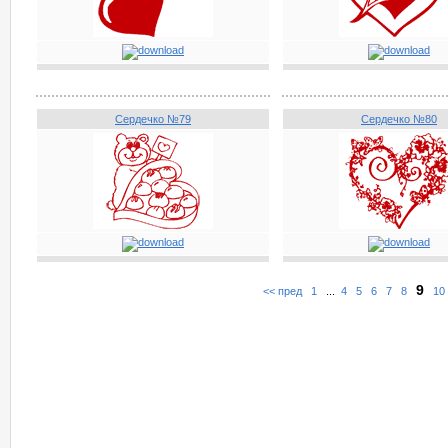
Сердечко №79
Сердечко №80
9
<< пред
1
...
4
5
6
7
8
10