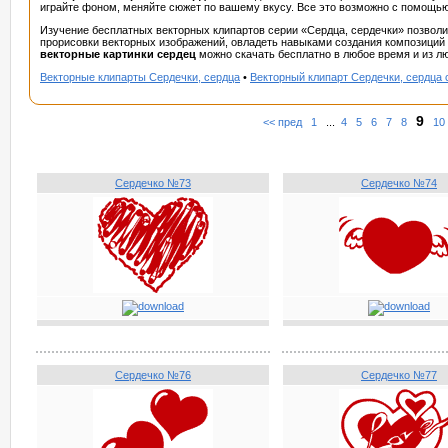
играйте фоном, меняйте сюжет по вашему вкусу. Все это возможно с помощью
Изучение бесплатных векторных клипартов серии «Сердца, сердечки» позвол
прорисовки векторных изображений, овладеть навыками создания композиций 
векторные картинки сердец
можно скачать бесплатно в любое время и из лю
Векторные клипарты Сердечки, сердца
•
Векторный клипарт Сердечки, сердца 
9
<< пред
1
...
4
5
6
7
8
10
Сердечко №73
Сердечко №74
Сердечко №76
Сердечко №77