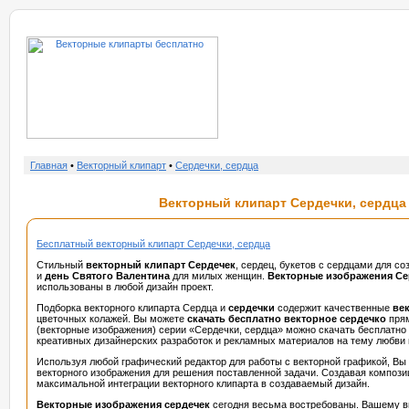
о нас
услу
Главная
•
Векторный клипарт
•
Сердечки, сердца
Векторный клипарт Сердечки, сердца 
Бесплатный векторный клипарт Сердечки, сердца
Стильный
векторный клипарт Сердечек
, сердец, букетов с сердцами для с
и
день Святого Валентина
для милых женщин.
Векторные изображения С
использованы в любой дизайн проект.
Подборка векторного клипарта Сердца и
сердечки
содержит качественные
ве
цветочных колажей. Вы можете
скачать бесплатно векторное сердечко
прям
(векторные изображения) серии «Сердечки, сердца» можно скачать бесплатно 
креативных дизайнерских разработок и рекламных материалов на тему любви 
Используя любой графический редактор для работы с векторной графикой, Вы
векторного изображения для решения поставленной задачи. Создавая компози
максимальной интеграции векторного клипарта в создаваемый дизайн.
Векторные изображения сердечек
сегодня весьма востребованы. Вашему 