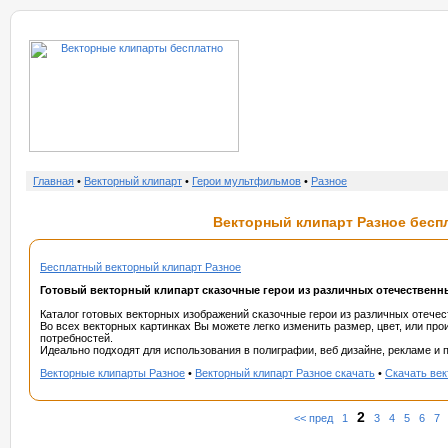
о нас
услу
Главная
•
Векторный клипарт
•
Герои мультфильмов
•
Разное
Векторный клипарт Разное беспл
Бесплатный векторный клипарт Разное
Готовый векторный клипарт сказочные герои из различных отечествен
Каталог готовых векторных изображений сказочные герои из различных отеч
Во всех векторных картинках Вы можете легко изменить размер, цвет, или пр
потребностей.
Идеально подходят для использования в полиграфии, веб дизайне, рекламе и п
Векторные клипарты Разное
•
Векторный клипарт Разное скачать
•
Скачать век
2
<< пред
1
3
4
5
6
7