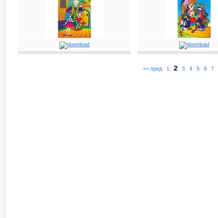
2
<< пред
1
3
4
5
6
7