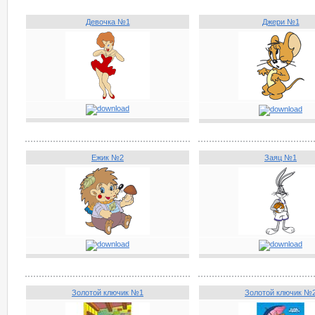
Девочка №1
Джери №1
Ежик №2
Заяц №1
Золотой ключик №1
Золотой ключик №