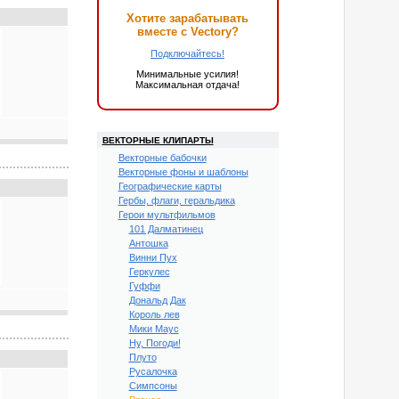
Хотите зарабатывать
вместе с Vectory?
Подключайтесь!
Минимальные усилия!
Максимальная отдача!
ВЕКТОРНЫЕ КЛИПАРТЫ
Векторные бабочки
Векторные фоны и шаблоны
Географические карты
Гербы, флаги, геральдика
Герои мультфильмов
101 Далматинец
Антошка
Винни Пух
Геркулес
Гуффи
Дональд Дак
Король лев
Мики Маус
Ну, Погоди!
Плуто
Русалочка
Симпсоны