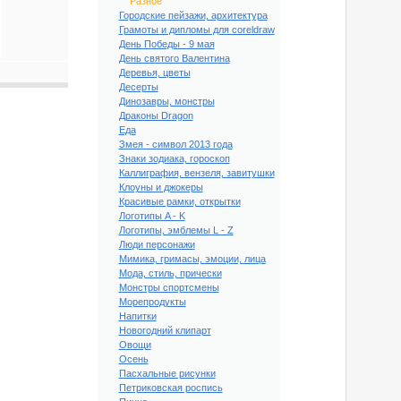
Разное
Городские пейзажи, архитектура
Грамоты и дипломы для coreldraw
День Победы - 9 мая
День святого Валентина
Деревья, цветы
Десерты
Динозавры, монстры
Драконы Dragon
Еда
Змея - символ 2013 года
Знаки зодиака, гороскоп
Каллиграфия, вензеля, завитушки
Клоуны и джокеры
Красивые рамки, открытки
Логотипы A - K
Логотипы, эмблемы L - Z
Люди персонажи
Мимика, гримасы, эмоции, лица
Мода, стиль, прически
Монстры спортсмены
Морепродукты
Напитки
Новогодний клипарт
Овощи
Осень
Пасхальные рисунки
Петриковская роспись