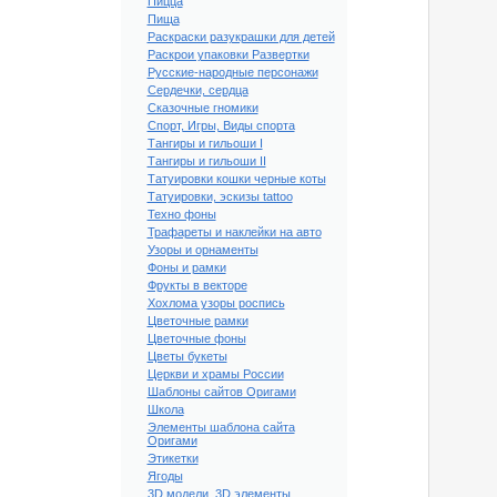
Пицца
Пища
Раскраски разукрашки для детей
Раскрои упаковки Развертки
Русские-народные персонажи
Сердечки, сердца
Сказочные гномики
Спорт, Игры, Виды спорта
Тангиры и гильоши I
Тангиры и гильоши II
Татуировки кошки черные коты
Татуировки, эскизы tattoo
Техно фоны
Трафареты и наклейки на авто
Узоры и орнаменты
Фоны и рамки
Фрукты в векторе
Хохлома узоры роспись
Цветочные рамки
Цветочные фоны
Цветы букеты
Церкви и храмы России
Шаблоны сайтов Оригами
Школа
Элементы шаблона сайта
Оригами
Этикетки
Ягоды
3D модели, 3D элементы