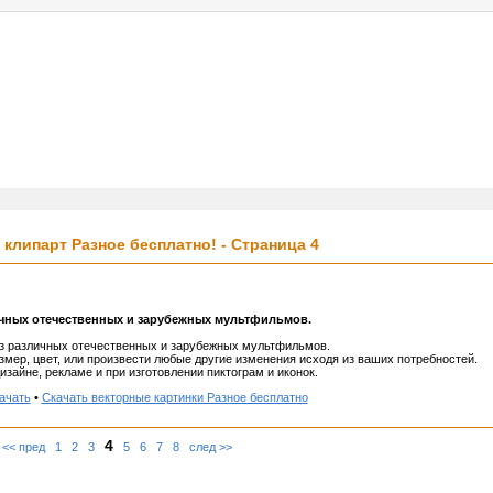
услуги
реклама
контакты
клипарт Разное бесплатно! - Страница 4
ичных отечественных и зарубежных мультфильмов.
из различных отечественных и зарубежных мультфильмов.
змер, цвет, или произвести любые другие изменения исходя из ваших потребностей.
зайне, рекламе и при изготовлении пиктограм и иконок.
ачать
•
Скачать векторные картинки Разное бесплатно
4
<< пред
1
2
3
5
6
7
8
след >>