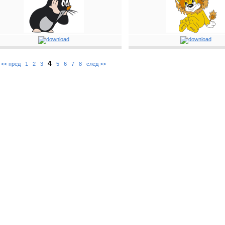
4
<< пред
1
2
3
5
6
7
8
след >>