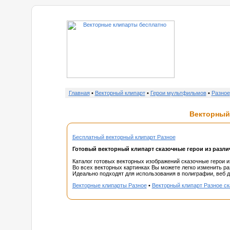
о нас
Главная
•
Векторный клипарт
•
Герои мультфильмов
•
Разное
Векторный 
Бесплатный векторный клипарт Разное
Готовый векторный клипарт сказочные герои из разл
Каталог готовых векторных изображений сказочные герои 
Во всех векторных картинках Вы можете легко изменить ра
Идеально подходят для использования в полиграфии, веб ди
Векторные клипарты Разное
•
Векторный клипарт Разное ск