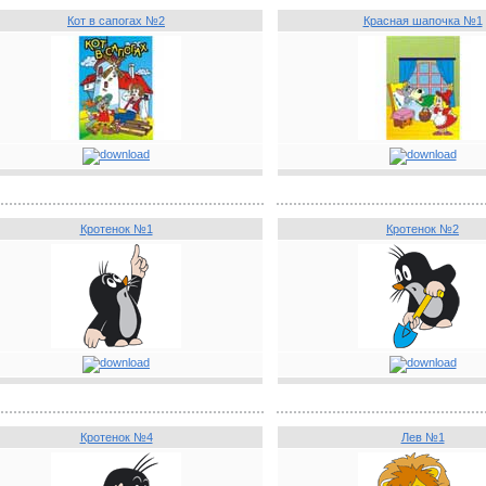
Кот в сапогах №2
Красная шапочка №1
Кротенок №1
Кротенок №2
Кротенок №4
Лев №1