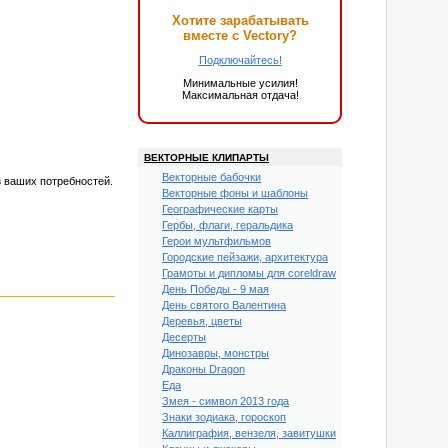
Хотите зарабатывать
вместе с Vectory?
Подключайтесь!
Минимальные усилия!
Максимальная отдача!
ВЕКТОРНЫЕ КЛИПАРТЫ
Векторные бабочки
з ваших потребностей.
Векторные фоны и шаблоны
Географические карты
Гербы, флаги, геральдика
Герои мультфильмов
Городские пейзажи, архитектура
Грамоты и дипломы для coreldraw
День Победы - 9 мая
День святого Валентина
Деревья, цветы
Десерты
Динозавры, монстры
Драконы Dragon
Еда
Змея - символ 2013 года
Знаки зодиака, гороскоп
Каллиграфия, вензеля, завитушки