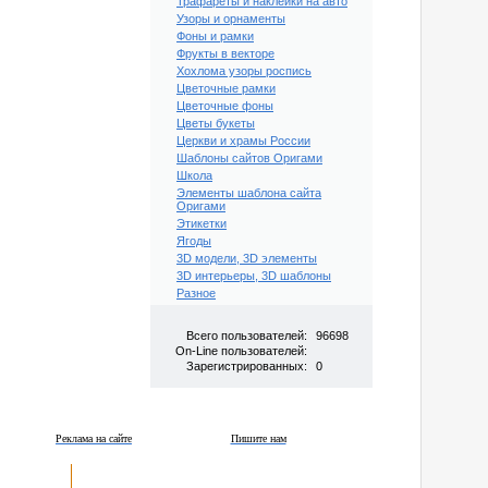
Трафареты и наклейки на авто
Узоры и орнаменты
Фоны и рамки
Фрукты в векторе
Хохлома узоры роспись
Цветочные рамки
Цветочные фоны
Цветы букеты
Церкви и храмы России
Шаблоны сайтов Оригами
Школа
Элементы шаблона сайта
Оригами
Этикетки
Ягоды
3D модели, 3D элементы
3D интерьеры, 3D шаблоны
Разное
Всего пользователей:
96698
On-Line пользователей:
Зарегистрированных:
0
Реклама на сайте
Пишите нам