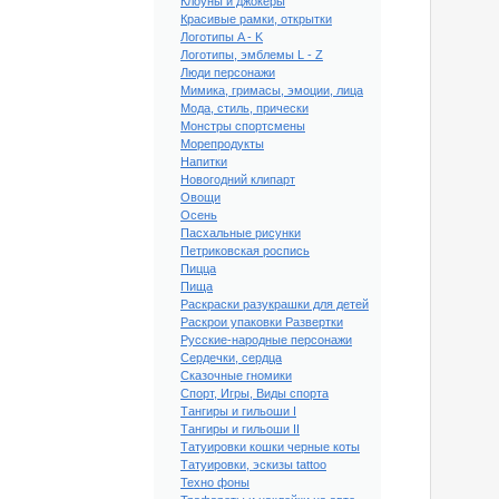
Клоуны и джокеры
Красивые рамки, открытки
Логотипы A - K
Логотипы, эмблемы L - Z
Люди персонажи
Мимика, гримасы, эмоции, лица
Мода, стиль, прически
Монстры спортсмены
Морепродукты
Напитки
Новогодний клипарт
Овощи
Осень
Пасхальные рисунки
Петриковская роспись
Пицца
Пища
Раскраски разукрашки для детей
й логотип NCR
Раскрои упаковки Развертки
Русские-народные персонажи
Сердечки, сердца
Сказочные гномики
Спорт, Игры, Виды спорта
Тангиры и гильоши I
Тангиры и гильоши II
Татуировки кошки черные коты
Татуировки, эскизы tattoo
Техно фоны