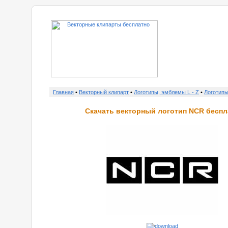
о нас
Главная
•
Векторный клипарт
•
Логотипы, эмблемы L - Z
•
Логотип
Скачать векторный логотип NCR беспл