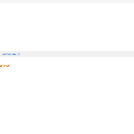
услуги
реклама
контакт
ы, эмблемы N
атно!