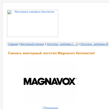
о нас
услу
Главная
•
Векторный клипарт
•
Логотипы, эмблемы L - Z
•
Логотипы, эмблемы M
Скачать векторный логотип Magnavox бесплатно!