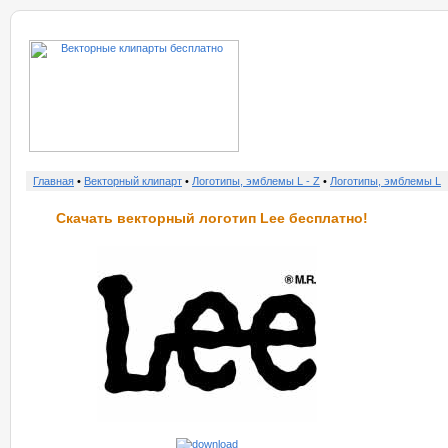
о нас
услу
Главная
•
Векторный клипарт
•
Логотипы, эмблемы L - Z
•
Логотипы, эмблемы L
Скачать векторный логотип Lee бесплатно!