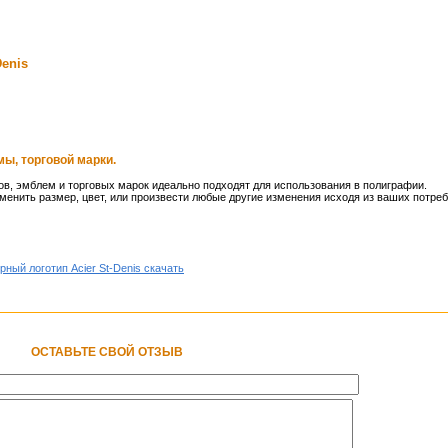
enis
ы, торговой марки.
в, эмблем и торговых марок идеально подходят для использования в полиграфии.
менить размер, цвет, или произвести любые другие изменения исходя из ваших потреб
рный логотип Acier St-Denis скачать
ОСТАВЬТЕ СВОЙ ОТЗЫВ