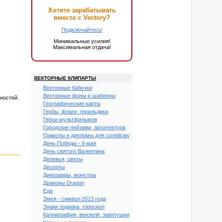
Хотите зарабатывать
вместе с Vectory?
Подключайтесь!
Минимальные усилия!
Максимальная отдача!
ВЕКТОРНЫЕ КЛИПАРТЫ
Векторные бабочки
Векторные фоны и шаблоны
ностей.
Географические карты
Гербы, флаги, геральдика
Герои мультфильмов
Городские пейзажи, архитектура
Грамоты и дипломы для coreldraw
День Победы - 9 мая
День святого Валентина
Деревья, цветы
Десерты
Динозавры, монстры
Драконы Dragon
Еда
Змея - символ 2013 года
Знаки зодиака, гороскоп
Каллиграфия, вензеля, завитушки