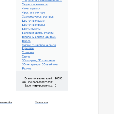
Трафареты и наклейки на авто
Узоры и орнаменты
Фоны и рамки
Фрукты в векторе
Хохлома узоры роспись
Цветочные рамки
Цветочные фоны
Цветы букеты
Церкви и храмы России
Шаблоны сайтов Оригами
Школа
Элементы шаблона сайта
Оригами
Этикетки
Ягоды
3D модели, 3D элементы
3D интерьеры, 3D шаблоны
Разное
Всего пользователей:
96698
On-Line пользователей:
Зарегистрированных:
0
ма на сайте
Пишите нам