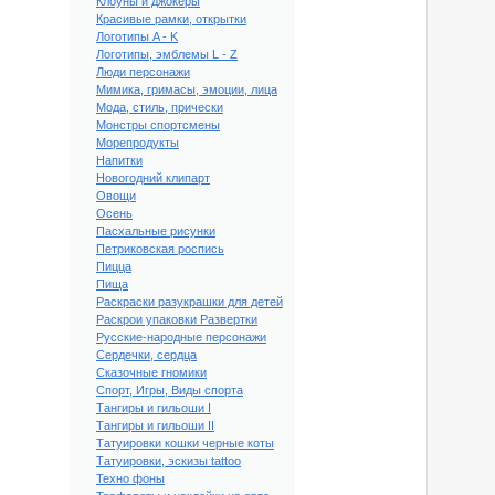
Клоуны и джокеры
Красивые рамки, открытки
Логотипы A - K
Логотипы, эмблемы L - Z
Люди персонажи
Мимика, гримасы, эмоции, лица
Мода, стиль, прически
Монстры спортсмены
Морепродукты
Напитки
Новогодний клипарт
Овощи
Осень
Пасхальные рисунки
Петриковская роспись
Пицца
Пища
Раскраски разукрашки для детей
Раскрои упаковки Развертки
-Denis
Русские-народные персонажи
Сердечки, сердца
Сказочные гномики
Спорт, Игры, Виды спорта
Тангиры и гильоши I
Тангиры и гильоши II
Татуировки кошки черные коты
Татуировки, эскизы tattoo
Техно фоны