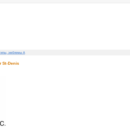
о нас
услуги
реклама
контакты
типы, эмблемы A
 St-Denis