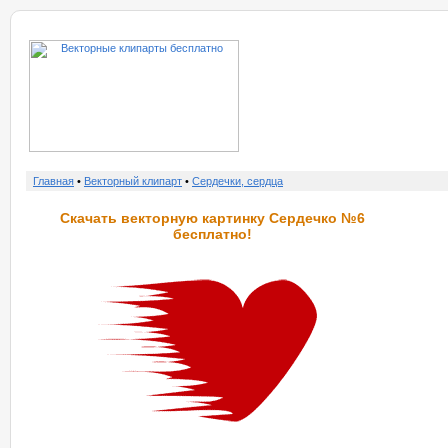
о нас
услу
Главная
•
Векторный клипарт
•
Сердечки, сердца
Скачать векторную картинку Сердечко №6
бесплатно!