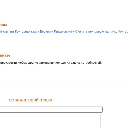
вины
й клипарт Контурная карта Боснии и Герцеговины
•
Скачать векторную картинку Контур
ормате
и произвести любые другие изменения исходя из ваших потребностей.
ОСТАВЬТЕ СВОЙ ОТЗЫВ