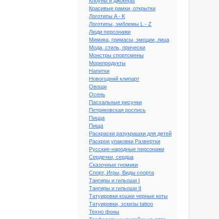
Клоуны и джокеры
Красивые рамки, открытки
Логотипы A - K
Логотипы, эмблемы L - Z
Люди персонажи
Мимика, гримасы, эмоции, лица
Мода, стиль, прически
Монстры спортсмены
Морепродукты
Напитки
Новогодний клипарт
Овощи
Осень
Пасхальные рисунки
Петриковская роспись
Пицца
Пища
Раскраски разукрашки для детей
Раскрои упаковки Развертки
ый клипарт Контурная
оснии и Герцеговины
Русские-народные персонажи
Сердечки, сердца
Сказочные гномики
Спорт, Игры, Виды спорта
Тангиры и гильоши I
Тангиры и гильоши II
Татуировки кошки черные коты
Татуировки, эскизы tattoo
Техно фоны