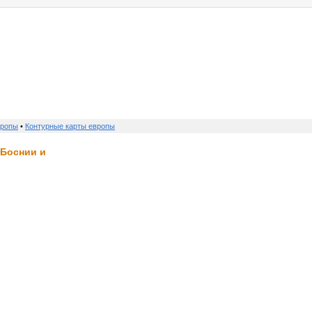
услуги
реклама
контакт
вропы
•
Контурные карты европы
 Боснии и