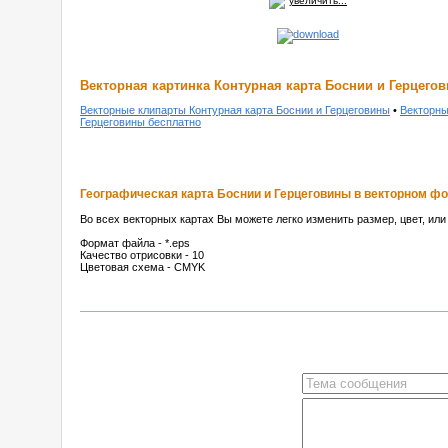
увеличить...
Векторная картинка Контурная карта Боснии и Герцего
Векторные клипарты Контурная карта Боснии и Герцеговины
•
Векторны
Герцеговины бесплатно
Географическая карта Боснии и Герцеговины в векторном ф
Во всех векторных картах Вы можете легко изменить размер, цвет, ил
Формат файла - *.eps
Качество отрисовки - 10
Цветовая схема - CMYK