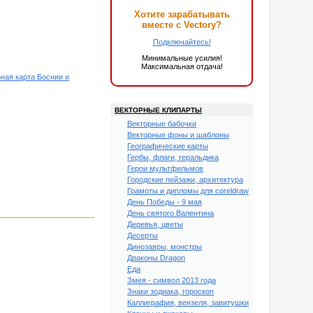
Хотите зарабатывать
вместе с Vectory?
Подключайтесь!
Минимальные усилия!
Максимальная отдача!
ная карта Боснии и
ВЕКТОРНЫЕ КЛИПАРТЫ
Векторные бабочки
Векторные фоны и шаблоны
Географические карты
Гербы, флаги, геральдика
Герои мультфильмов
Городские пейзажи, архитектура
Грамоты и дипломы для coreldraw
День Победы - 9 мая
День святого Валентина
Деревья, цветы
Десерты
Динозавры, монстры
Драконы Dragon
Еда
Змея - символ 2013 года
Знаки зодиака, гороскоп
Каллиграфия, вензеля, завитушки