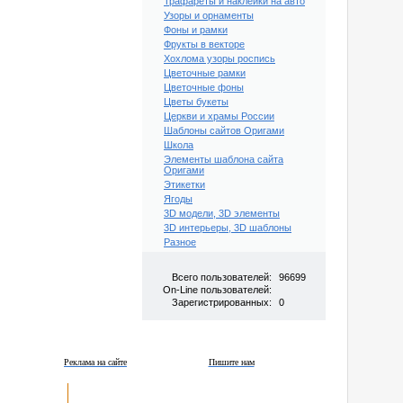
Трафареты и наклейки на авто
Узоры и орнаменты
Фоны и рамки
Фрукты в векторе
Хохлома узоры роспись
Цветочные рамки
Цветочные фоны
Цветы букеты
Церкви и храмы России
Шаблоны сайтов Оригами
Школа
Элементы шаблона сайта
Оригами
Этикетки
Ягоды
3D модели, 3D элементы
3D интерьеры, 3D шаблоны
Разное
Всего пользователей:
96699
On-Line пользователей:
Зарегистрированных:
0
Реклама на сайте
Пишите нам