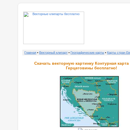
о нас
Главная
•
Векторный клипарт
•
Географические карты
•
Карты стран Е
Скачать векторную картинку Контурная карта
Герцеговины бесплатно!