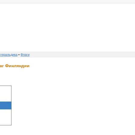
о нас
услуги
реклама
контакты
 геральдика
•
Флаги
лаг Финляндии