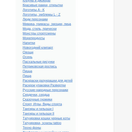
Клоуны и джокеры
Красивые рамки, открытки
Логотипы A - K
Логотипы, эмблемы L - Z
Люди персонажи
Мимика, гримасы, эмоции, лица
Мода, стиль, прически
Монстры спортсмены
Морепродукты
Напитки
Новогодний клипарт
Овощи
Осень
Пасхальные рисунки
Петриковская роспись
Пицца
Пища
Раскраски разукрашки для детей
Раскрои упаковки Развертки
Русские-народные персонажи
Сердечки, сердца
Сказочные гномики
Спорт, Игры, Виды спорта
Тангиры и гильоши I
Тангиры и гильоши II
Татуировки кошки черные коты
Татуировки, эскизы tattoo
Техно фоны