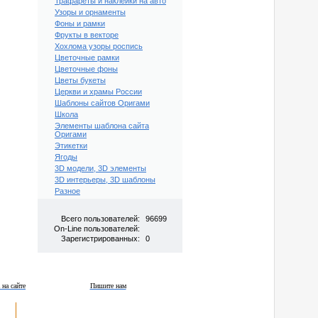
Трафареты и наклейки на авто
Узоры и орнаменты
Фоны и рамки
Фрукты в векторе
Хохлома узоры роспись
Цветочные рамки
Цветочные фоны
Цветы букеты
Церкви и храмы России
Шаблоны сайтов Оригами
Школа
Элементы шаблона сайта
Оригами
Этикетки
Ягоды
3D модели, 3D элементы
3D интерьеры, 3D шаблоны
Разное
Всего пользователей:
96699
On-Line пользователей:
Зарегистрированных:
0
 на сайте
Пишите нам