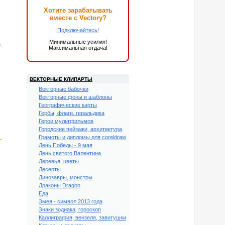
Хотите зарабатывать
вместе с Vectory?
Подключайтесь!
Минимальные усилия!
о
Максимальная отдача!
ВЕКТОРНЫЕ КЛИПАРТЫ
Векторные бабочки
Векторные фоны и шаблоны
Географические карты
Гербы, флаги, геральдика
Герои мультфильмов
Городские пейзажи, архитектура
Грамоты и дипломы для coreldraw
День Победы - 9 мая
День святого Валентина
Деревья, цветы
Десерты
Динозавры, монстры
Драконы Dragon
Еда
Змея - символ 2013 года
Знаки зодиака, гороскоп
Каллиграфия, вензеля, завитушки