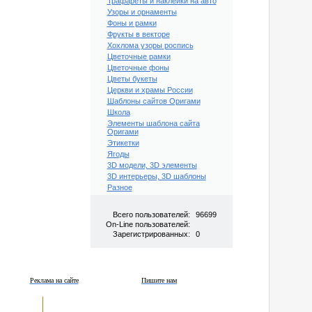
Трафареты и наклейки на авто
Узоры и орнаменты
Фоны и рамки
Фрукты в векторе
Хохлома узоры роспись
Цветочные рамки
Цветочные фоны
Цветы букеты
Церкви и храмы России
Шаблоны сайтов Оригами
Школа
Элементы шаблона сайта
Оригами
Этикетки
Ягоды
3D модели, 3D элементы
3D интерьеры, 3D шаблоны
Разное
Всего пользователей:
96699
On-Line пользователей:
Зарегистрированных:
0
Реклама на сайте
Пишите нам