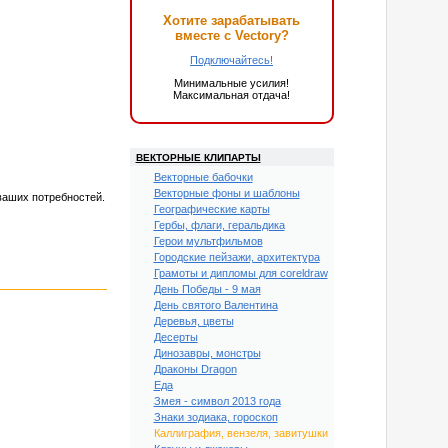
Хотите зарабатывать
вместе с Vectory?
Подключайтесь!
Минимальные усилия!
Максимальная отдача!
ВЕКТОРНЫЕ КЛИПАРТЫ
Векторные бабочки
Векторные фоны и шаблоны
ваших потребностей.
Географические карты
Гербы, флаги, геральдика
Герои мультфильмов
Городские пейзажи, архитектура
Грамоты и дипломы для coreldraw
День Победы - 9 мая
День святого Валентина
Деревья, цветы
Десерты
Динозавры, монстры
Драконы Dragon
Еда
Змея - символ 2013 года
Знаки зодиака, гороскоп
Каллиграфия, вензеля, завитушки