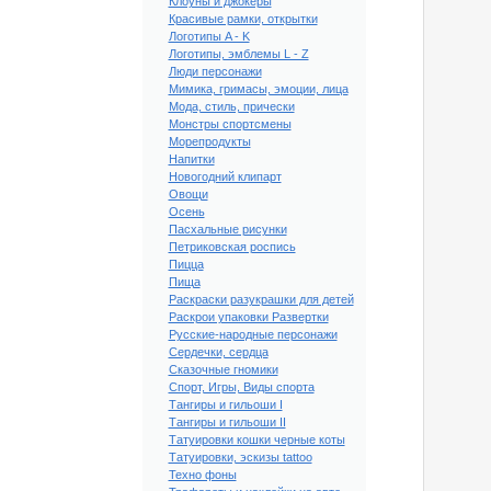
Клоуны и джокеры
Красивые рамки, открытки
Логотипы A - K
Логотипы, эмблемы L - Z
Люди персонажи
Мимика, гримасы, эмоции, лица
Мода, стиль, прически
Монстры спортсмены
Морепродукты
Напитки
Новогодний клипарт
Овощи
Осень
Пасхальные рисунки
Петриковская роспись
Пицца
Пища
ый клипарт
Раскраски разукрашки для детей
еский узор #61
Раскрои упаковки Развертки
Русские-народные персонажи
Сердечки, сердца
Сказочные гномики
Спорт, Игры, Виды спорта
Тангиры и гильоши I
Тангиры и гильоши II
Татуировки кошки черные коты
Татуировки, эскизы tattoo
Техно фоны