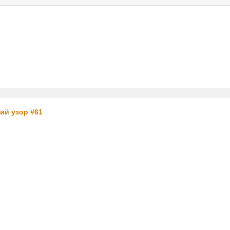
услуги
реклама
контакты
ий узор #61