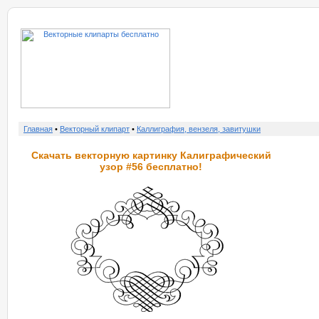
о нас
услу
Главная
•
Векторный клипарт
•
Каллиграфия, вензеля, завитушки
Скачать векторную картинку Калиграфический
узор #56 бесплатно!