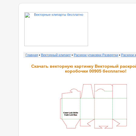
о нас
Главная
•
Векторный клипарт
•
Раскрои упаковки Развертки
•
Раскрои 
Скачать векторную картинку Векторный раскро
коробочки 00905 бесплатно!