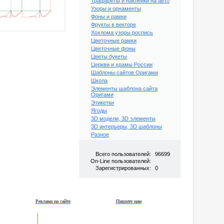
Трафареты и наклейки на авто
Узоры и орнаменты
Фоны и рамки
Фрукты в векторе
Хохлома узоры роспись
Цветочные рамки
Цветочные фоны
Цветы букеты
Церкви и храмы России
Шаблоны сайтов Оригами
Школа
Элементы шаблона сайта
Оригами
Этикетки
Ягоды
3D модели, 3D элементы
3D интерьеры, 3D шаблоны
Разное
Всего пользователей:
96699
On-Line пользователей:
Зарегистрированных:
0
Реклама на сайте
Пишите нам