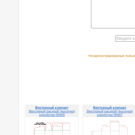
Незарегистрированные пользо
РЕКОМЕНДУЕ
Векторный клипарт
Векторный клипарт
Векторный раскрой (высечка)
Векторный раскрой (высечка)
коробочки 00906
коробочки 00907