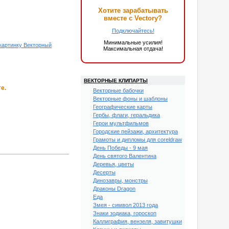
Хотите зарабатывать
вместе с Vectory?
Подключайтесь!
Минимальные усилия!
картинку Векторный
Максимальная отдача!
ВЕКТОРНЫЕ КЛИПАРТЫ
е.
Векторные бабочки
Векторные фоны и шаблоны
Географические карты
Гербы, флаги, геральдика
Герои мультфильмов
Городские пейзажи, архитектура
Грамоты и дипломы для coreldraw
День Победы - 9 мая
День святого Валентина
Деревья, цветы
Десерты
Динозавры, монстры
Драконы Dragon
Еда
Змея - символ 2013 года
Знаки зодиака, гороскоп
Каллиграфия, вензеля, завитушки