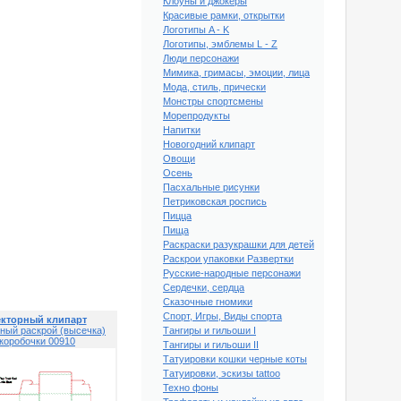
Клоуны и джокеры
Красивые рамки, открытки
Логотипы A - K
Логотипы, эмблемы L - Z
Люди персонажи
Мимика, гримасы, эмоции, лица
Мода, стиль, прически
Монстры спортсмены
Морепродукты
Напитки
Новогодний клипарт
Овощи
Осень
Пасхальные рисунки
Петриковская роспись
Пицца
Пища
Раскраски разукрашки для детей
й клипарт Векторный
Раскрои упаковки Развертки
ысечка) коробочки 00905
Русские-народные персонажи
Сердечки, сердца
Сказочные гномики
Спорт, Игры, Виды спорта
кторный клипарт
ный раскрой (высечка)
Тангиры и гильоши I
коробочки 00910
Тангиры и гильоши II
Татуировки кошки черные коты
Татуировки, эскизы tattoo
Техно фоны