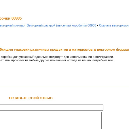
бочки 00905
екторный клипарт Векторный раскрой (высечка) коробочки 00905
•
Скачать векторную 
ки для упаковки различных продуктов и материалов, в векторном формат
коробки для упаковки" идеально подходят для использования в полиграфии.
ет, или произвести любые другие изменения исходя из ваших потребностей.
ОСТАВЬТЕ СВОЙ ОТЗЫВ