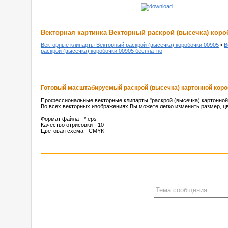
Векторная картинка Векторный раскрой (высечка) коро
Векторные клипарты Векторный раскрой (высечка) коробочки 00905
•
В
раскрой (высечка) коробочки 00905 бесплатно
Готовый масштабируемый раскрой (высечка) картонной короб
Профессиональные векторные клипарты "раскрой (высечка) картонной 
Во всех векторных изображениях Вы можете легко изменить размер, цв
Формат файла - *.eps
Качество отрисовки - 10
Цветовая схема - CMYK