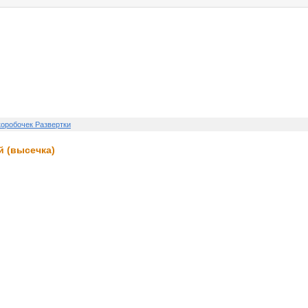
услуги
реклама
контакт
коробочек Развертки
й (высечка)