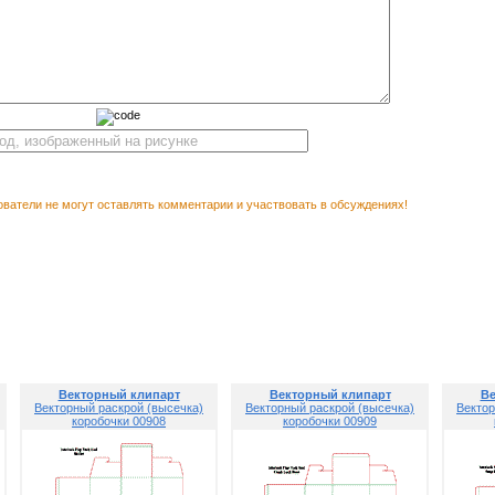
ватели не могут оставлять комментарии и участвовать в обсуждениях!
Векторны
М ПОСМОТРЕТЬ
раскрой (в
Векторный клипарт
Векторный клипарт
Ве
Векторный раскрой (высечка)
Векторный раскрой (высечка)
Вектор
коробочки 00908
коробочки 00909