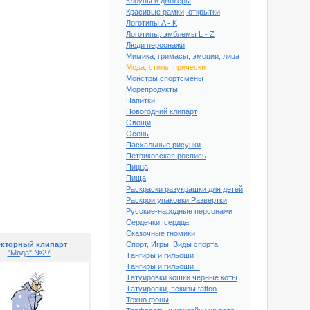
Клоуны и джокеры
Красивые рамки, открытки
Логотипы A - K
Логотипы, эмблемы L - Z
Люди персонажи
Мимика, гримасы, эмоции, лица
Мода, стиль, прически
Монстры спортсмены
Морепродукты
Напитки
Новогодний клипарт
Овощи
Осень
Пасхальные рисунки
Петриковская роспись
Пицца
Пища
Раскраски разукрашки для детей
й клипарт "Мода" №22
Раскрои упаковки Развертки
Русские-народные персонажи
Сердечки, сердца
Сказочные гномики
кторный клипарт
Спорт, Игры, Виды спорта
"Мода" №27
Тангиры и гильоши I
Тангиры и гильоши II
Татуировки кошки черные коты
Татуировки, эскизы tattoo
Техно фоны