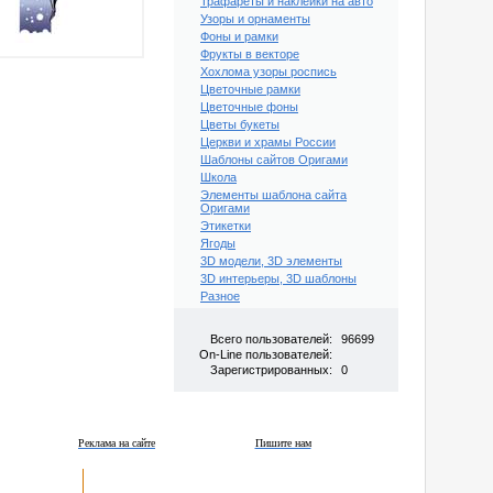
Трафареты и наклейки на авто
Узоры и орнаменты
Фоны и рамки
Фрукты в векторе
Хохлома узоры роспись
Цветочные рамки
Цветочные фоны
Цветы букеты
Церкви и храмы России
Шаблоны сайтов Оригами
Школа
Элементы шаблона сайта
Оригами
Этикетки
Ягоды
3D модели, 3D элементы
3D интерьеры, 3D шаблоны
Разное
Всего пользователей:
96699
On-Line пользователей:
Зарегистрированных:
0
Реклама на сайте
Пишите нам