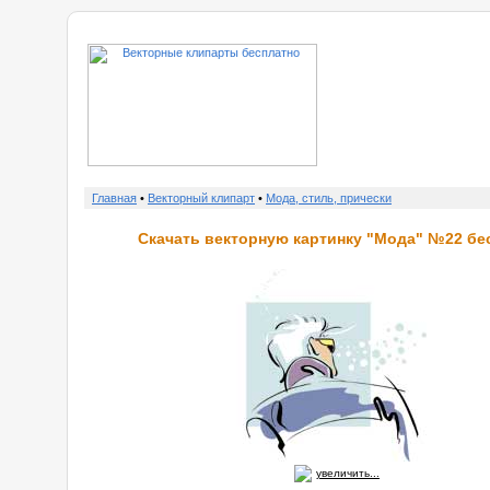
о нас
Главная
•
Векторный клипарт
•
Мода, стиль, прически
Скачать векторную картинку "Мода" №22 бе
увеличить...