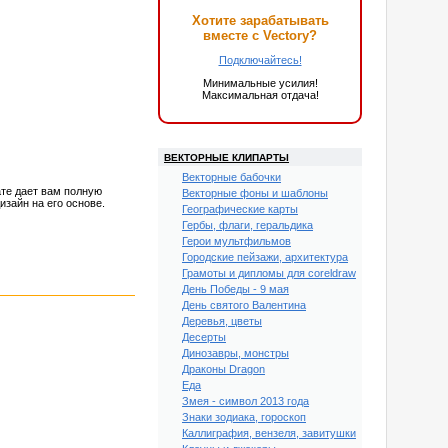
Хотите зарабатывать
вместе с Vectory?
Подключайтесь!
Минимальные усилия!
Максимальная отдача!
ВЕКТОРНЫЕ КЛИПАРТЫ
Векторные бабочки
те дает вам полную
Векторные фоны и шаблоны
зайн на его основе.
Географические карты
Гербы, флаги, геральдика
Герои мультфильмов
Городские пейзажи, архитектура
Грамоты и дипломы для coreldraw
День Победы - 9 мая
День святого Валентина
Деревья, цветы
Десерты
Динозавры, монстры
Драконы Dragon
Еда
Змея - символ 2013 года
Знаки зодиака, гороскоп
Каллиграфия, вензеля, завитушки