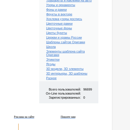
Трафареты и наклейки на авто
Узоры и орнаменты
Фоны и рамки
Фрукты в векторе
Хохлома узоры роспись
Цветочные рамки
Цветочные фоны
Цветы букеты
Церкви и храмы России
Шаблоны сайтов Оригами
Школа
Элементы шаблона сайта
Оригами
Этикетки
Ягоды
3D модели, 3D элементы
3D интерьеры, 3D шаблоны
Разное
Всего пользователей:
96699
On-Line пользователей:
Зарегистрированных:
0
Реклама на сайте
Пишите нам