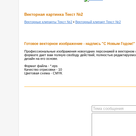
Векторная картинка Текст №2
Векторные клипарты Текст №2
•
Векторный клипарт Текст №2
Готовое векторное изображение - надпись "С Новым Годом!"
Профессиональные изображения новогодних персонажей в векторном фо
формате дает вам полную свободу действий, полностью редактируемо
дизайн на его основе.
Формат файла - *.eps
Качество отрисовки - 10
Цветовая схема - CMYK