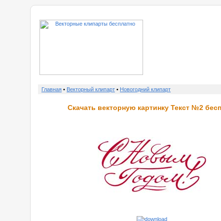
о нас
Главная
•
Векторный клипарт
•
Новогодний клипарт
Скачать векторную картинку Текст №2 бесп