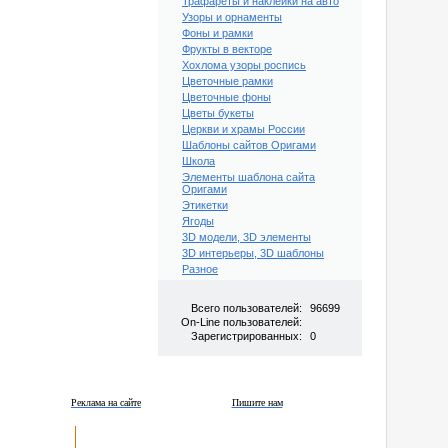
Трафареты и наклейки на авто
Узоры и орнаменты
Фоны и рамки
Фрукты в векторе
Хохлома узоры роспись
Цветочные рамки
Цветочные фоны
Цветы букеты
Церкви и храмы России
Шаблоны сайтов Оригами
Школа
Элементы шаблона сайта
Оригами
Этикетки
Ягоды
3D модели, 3D элементы
3D интерьеры, 3D шаблоны
Разное
Всего пользователей:
96699
On-Line пользователей:
Зарегистрированных:
0
Реклама на сайте
Пишите нам