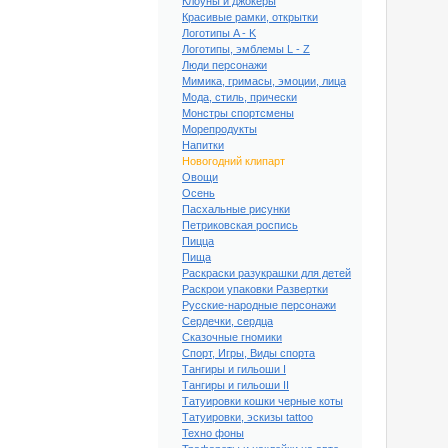
Клоуны и джокеры
Красивые рамки, открытки
Логотипы A - K
Логотипы, эмблемы L - Z
Люди персонажи
Мимика, гримасы, эмоции, лица
Мода, стиль, прически
Монстры спортсмены
Морепродукты
Напитки
Новогодний клипарт
Овощи
Осень
Пасхальные рисунки
Петриковская роспись
Пицца
Пища
ый клипарт Текст №2
Раскраски разукрашки для детей
Раскрои упаковки Развертки
Русские-народные персонажи
Сердечки, сердца
Сказочные гномики
Спорт, Игры, Виды спорта
Тангиры и гильоши I
Тангиры и гильоши II
Татуировки кошки черные коты
Татуировки, эскизы tattoo
Техно фоны