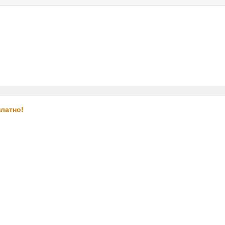
услуги
реклама
контакт
латно!