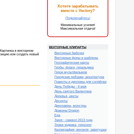
Хотите зарабатывать
вместе с Vectory?
Подключайтесь!
Минимальные усилия!
Максимальная отдача!
ВЕКТОРНЫЕ КЛИПАРТЫ
Картинка в векторном
Векторные бабочки
зицию или создать новый
Векторные фоны и шаблоны
Географические карты
Гербы, флаги, геральдика
Герои мультфильмов
Городские пейзажи, архитектура
Грамоты и дипломы для coreldraw
День Победы - 9 мая
День святого Валентина
Деревья, цветы
Десерты
Динозавры, монстры
Драконы Dragon
Еда
Змея - символ 2013 года
Знаки зодиака, гороскоп
Каллиграфия, вензеля, завитушки