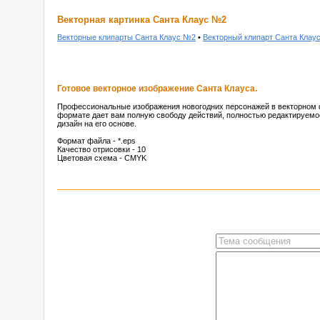
Векторная картинка Санта Клаус №2
Векторные клипарты Санта Клаус №2
•
Векторный клипарт Санта Клау
Готовое векторное изображение Санта Клауса.
Профессиональные изображения новогодних персонажей в векторном фо
формате дает вам полную свободу действий, полностью редактируемо
дизайн на его основе.
Формат файла - *.eps
Качество отрисовки - 10
Цветовая схема - CMYK