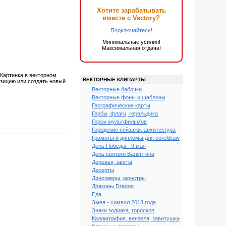
Хотите зарабатывать
вместе с Vectory?
Подключайтесь!
Минимальные усилия!
Максимальная отдача!
Картинка в векторном
ВЕКТОРНЫЕ КЛИПАРТЫ
зицию или создать новый
Векторные бабочки
Векторные фоны и шаблоны
Географические карты
Гербы, флаги, геральдика
Герои мультфильмов
Городские пейзажи, архитектура
Грамоты и дипломы для coreldraw
День Победы - 9 мая
День святого Валентина
Деревья, цветы
Десерты
Динозавры, монстры
Драконы Dragon
Еда
Змея - символ 2013 года
Знаки зодиака, гороскоп
Каллиграфия, вензеля, завитушки