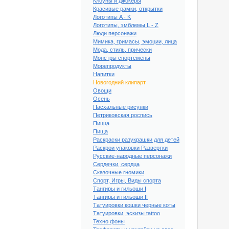
Клоуны и джокеры
Красивые рамки, открытки
Логотипы A - K
Логотипы, эмблемы L - Z
Люди персонажи
Мимика, гримасы, эмоции, лица
Мода, стиль, прически
Монстры спортсмены
Морепродукты
Напитки
Новогодний клипарт
Овощи
Осень
Пасхальные рисунки
Петриковская роспись
Пицца
й клипарт Санта Клаус
Пища
№2
Раскраски разукрашки для детей
Раскрои упаковки Развертки
Русские-народные персонажи
Сердечки, сердца
Сказочные гномики
Спорт, Игры, Виды спорта
Тангиры и гильоши I
Тангиры и гильоши II
Татуировки кошки черные коты
Татуировки, эскизы tattoo
Техно фоны