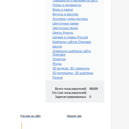
Трафареты и наклейки на авто
Узоры и орнаменты
Фоны и рамки
Фрукты в векторе
Хохлома узоры роспись
Цветочные рамки
Цветочные фоны
Цветы букеты
Церкви и храмы России
Шаблоны сайтов Оригами
Школа
Элементы шаблона сайта
Оригами
Этикетки
Ягоды
3D модели, 3D элементы
3D интерьеры, 3D шаблоны
Разное
Всего пользователей:
96699
On-Line пользователей:
Зарегистрированных:
0
Реклама на сайте
Пишите нам