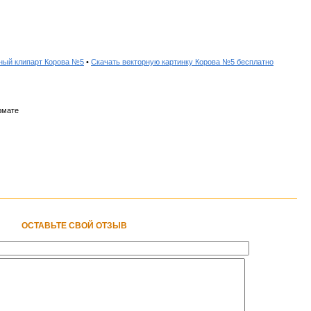
ный клипарт Корова №5
•
Скачать векторную картинку Корова №5 бесплатно
рмате
ОСТАВЬТЕ СВОЙ ОТЗЫВ