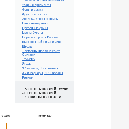
Трафареты и наклейки на авто
Узоры и орнаменты
Фоны и рамки
Фрукты в векторе
Хохлома узоры роспись
Цветочные рамки
Цветочные фоны
Цветы букеты
Церкви и храмы России
Шаблоны сайтов Оригами
Школа
Элементы шаблона сайта
Оригами
Этикетки
Ягоды
3D модели, 3D элементы
3D интерьеры, 3D шаблоны
Разное
Всего пользователей:
96699
On-Line пользователей:
Зарегистрированных:
0
 на сайте
Пишите нам