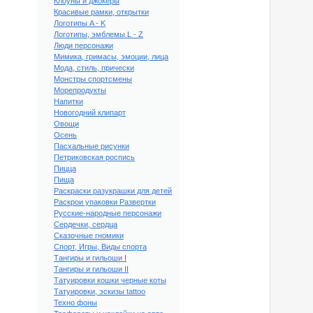
Клоуны и джокеры
Красивые рамки, открытки
Логотипы A - K
Логотипы, эмблемы L - Z
Люди персонажи
Мимика, гримасы, эмоции, лица
Мода, стиль, прически
Монстры спортсмены
Морепродукты
Напитки
Новогодний клипарт
Овощи
Осень
Пасхальные рисунки
Петриковская роспись
Пицца
Пища
Раскраски разукрашки для детей
Раскрои упаковки Развертки
Русские-народные персонажи
Сердечки, сердца
Сказочные гномики
Спорт, Игры, Виды спорта
Тангиры и гильоши I
Тангиры и гильоши II
Татуировки кошки черные коты
Татуировки, эскизы tattoo
Техно фоны