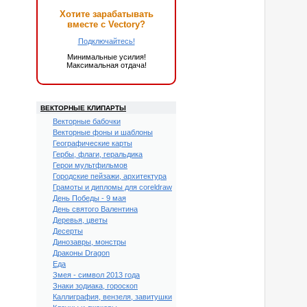
Хотите зарабатывать
вместе с Vectory?
Подключайтесь!
Минимальные усилия!
Максимальная отдача!
ВЕКТОРНЫЕ КЛИПАРТЫ
Векторные бабочки
Векторные фоны и шаблоны
Географические карты
Гербы, флаги, геральдика
Герои мультфильмов
Городские пейзажи, архитектура
Грамоты и дипломы для coreldraw
День Победы - 9 мая
День святого Валентина
Деревья, цветы
Десерты
Динозавры, монстры
Драконы Dragon
Еда
Змея - символ 2013 года
Знаки зодиака, гороскоп
Каллиграфия, вензеля, завитушки