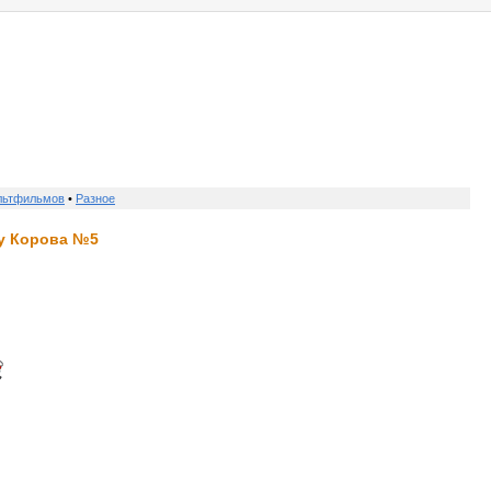
о нас
услуги
реклама
контакты
льтфильмов
•
Разное
ку Корова №5