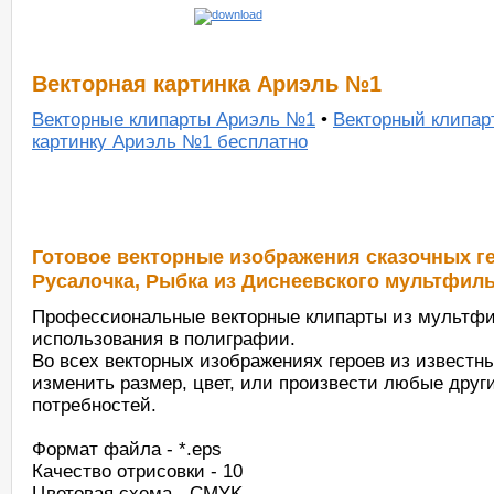
Векторная картинка Ариэль №1
Векторные клипарты Ариэль №1
•
Векторный клипар
картинку Ариэль №1 бесплатно
Готовое векторные изображения сказочных ге
Русалочка, Рыбка из Диснеевского мультфиль
Профессиональные векторные клипарты из мультфи
использования в полиграфии.
Во всех векторных изображениях героев из извест
изменить размер, цвет, или произвести любые друг
потребностей.
Формат файла - *.eps
Качество отрисовки - 10
Цветовая схема - CMYK